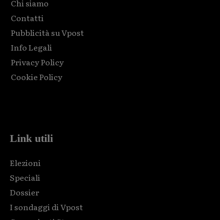
Chi siamo
Contatti
Pubblicità su Vpost
Info Legali
Privacy Policy
Cookie Policy
Html code here! Replace this with any non empty raw html
code and that's it.
Link utili
Elezioni
Speciali
Dossier
I sondaggi di Vpost