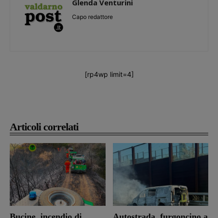
Glenda Venturini
Capo redattore
[rp4wp limit=4]
Articoli correlati
Bucine, incendio di
Autostrada, furgoncino a