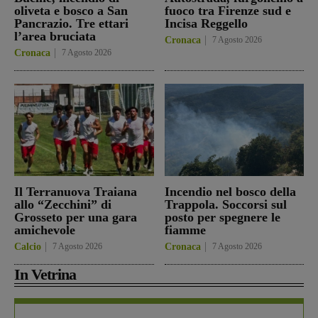
oliveta e bosco a San
fuoco tra Firenze sud e
Pancrazio. Tre ettari
Incisa Reggello
l’area bruciata
Cronaca
7 Agosto 2026
Cronaca
7 Agosto 2026
Il Terranuova Traiana
Incendio nel bosco della
allo “Zecchini” di
Trappola. Soccorsi sul
Grosseto per una gara
posto per spegnere le
amichevole
fiamme
Calcio
7 Agosto 2026
Cronaca
7 Agosto 2026
In Vetrina