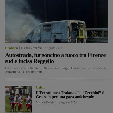
Cronaca
Glenda Venturini
-
7 Agosto 2026
Autostrada, furgoncino a fuoco tra Firenze
sud e Incisa Reggello
Un altro mezzo in fiamme nella cronaca di oggi. Questa volta è successo in
Autostrada A1, nel tratto fra...
Calcio
Il Terranuova Traiana allo “Zecchini” di
Grosseto per una gara amichevole
Michele Bossini
-
7 Agosto 2026