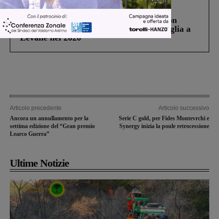
Cronaca
3 Agosto 2026
Scomparso da una struttura di Castiglion
Fiorentino l’uomo che aveva ucciso la figlia a
Levane nel 2020
Articolo precedente
Articolo successivo
Ancora un annullamento per la
Serie C gold, per Fides Montevrchi e
settima edizione del “Gran premio
Synergy inizia la poule retrocessione
Learco Guerra”
Ultime Notizie