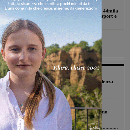
In vetrina
3 Agosto 2026
Estra Notizie agosto: Smart Cities, oltre 44mila
studenti coinvolti, torna il bando per lo sport e
debutta il podcast Estrair
Più lette
Figline Incisa Valdarno
1 Agosto 2026
Piscina di Figline finanziata oltre la scadenza
Pnrr, il gruppo di Fratelli d’Italia: “Un
ringraziamento al Governo”
Cronaca
4 Agosto 2026
Un anno fa la strage in A1 in cui morirono
Gianni, Giulia e Franco. Lo schianto, il
processo, lo stop ai sorpassi fra tir....