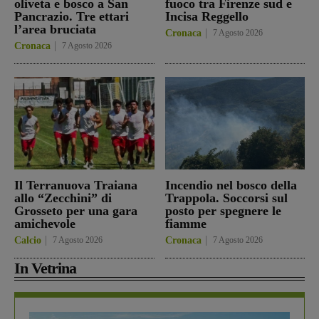
oliveta e bosco a San
fuoco tra Firenze sud e
Pancrazio. Tre ettari
Incisa Reggello
l’area bruciata
Cronaca
7 Agosto 2026
Cronaca
7 Agosto 2026
Il Terranuova Traiana
Incendio nel bosco della
allo “Zecchini” di
Trappola. Soccorsi sul
Grosseto per una gara
posto per spegnere le
amichevole
fiamme
Calcio
7 Agosto 2026
Cronaca
7 Agosto 2026
In Vetrina