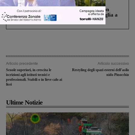
Cronaca
3 Agosto 2026
Scomparso da una struttura di Castiglion
Fiorentino l’uomo che aveva ucciso la figlia a
Levane nel 2020
Articolo precedente
Articolo successivo
Scuole superiori, in crescita le
Restyling degli spazi esterni dell’asilo
iscrizioni agli istituti tecnici e
nido Pinocchio
professionali. Stabili o in lieve calo ai
licei
Ultime Notizie