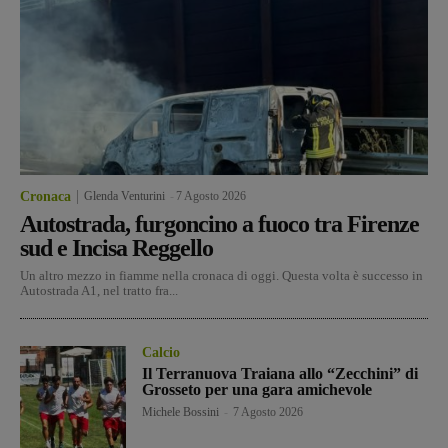
Cronaca
Glenda Venturini
-
7 Agosto 2026
Autostrada, furgoncino a fuoco tra Firenze
sud e Incisa Reggello
Un altro mezzo in fiamme nella cronaca di oggi. Questa volta è successo in
Autostrada A1, nel tratto fra...
Calcio
Il Terranuova Traiana allo “Zecchini” di
Grosseto per una gara amichevole
Michele Bossini
-
7 Agosto 2026