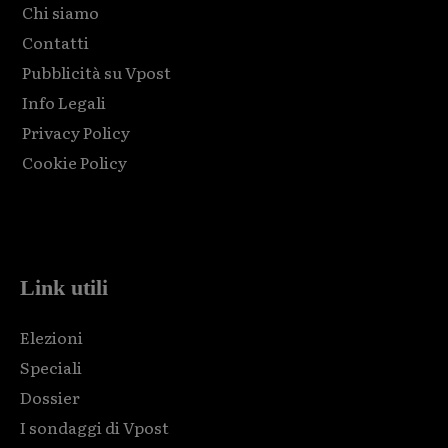
Chi siamo
Contatti
Pubblicità su Vpost
Info Legali
Privacy Policy
Cookie Policy
Html code here! Replace this with any non empty raw html
code and that's it.
Link utili
Elezioni
Speciali
Dossier
I sondaggi di Vpost