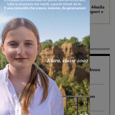
In vetrina
3 Agosto 2026
Estra Notizie agosto: Smart Cities, oltre 44mila
studenti coinvolti, torna il bando per lo sport e
debutta il podcast Estrair
Più lette
Figline Incisa Valdarno
1 Agosto 2026
Piscina di Figline finanziata oltre la scadenza
Pnrr, il gruppo di Fratelli d’Italia: “Un
ringraziamento al Governo”
Cronaca
4 Agosto 2026
Un anno fa la strage in A1 in cui morirono
Gianni, Giulia e Franco. Lo schianto, il
processo, lo stop ai sorpassi fra tir....