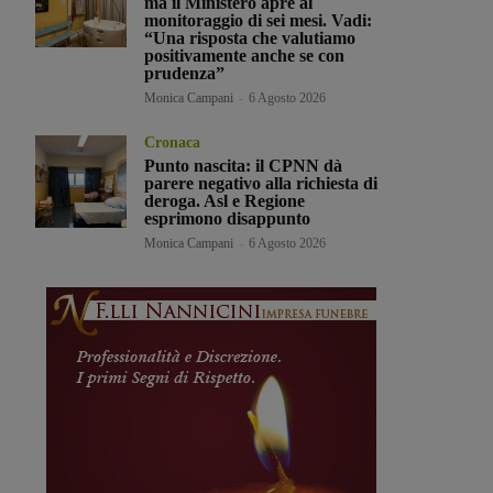
ma il Ministero apre al
monitoraggio di sei mesi. Vadi:
“Una risposta che valutiamo
positivamente anche se con
prudenza”
Monica Campani
-
6 Agosto 2026
Cronaca
Punto nascita: il CPNN dà
parere negativo alla richiesta di
deroga. Asl e Regione
esprimono disappunto
Monica Campani
-
6 Agosto 2026