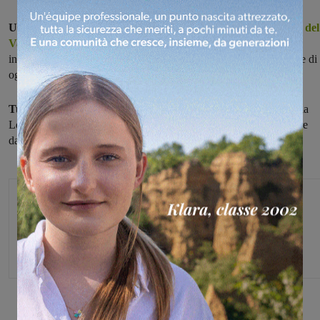
Uno sguardo da vicino alla sede e all'attività della
sezione Aia del
Valdarno
, l'Associazione Italiana Arbitri. Sarà possibile anche
incontrare anche alcuni degli arbitri valdarnesi che dirigono partite di
ogni serie, anche le più prestigiose.
Tutto questo in occasione dell'open day della sede
, situata in via
Leopardi a Montevarchi: l'appuntamento è per sabato 30 settembre
dalle ore 16, l'ingresso è libero.
Glenda Venturini
Capo redattore