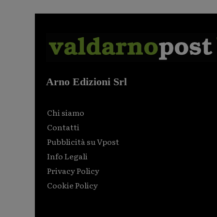
Arno Edizioni Srl
Chi siamo
Contatti
Pubblicità su Vpost
Info Legali
Privacy Policy
Cookie Policy
Html code here! Replace this with any non empty raw
html code and that's it.