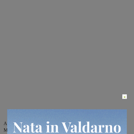
×
Appuntamento sabato 30 settembre alla sede di via Leopardi, a
Montevarchi