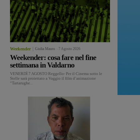
Weekender
Giulia Mauro
-
7 Agosto 2026
Weekender: cosa fare nel fine
settimana in Valdarno
VENERDÌ 7 AGOSTO Reggello- Per il Cinema sotto le
Stelle sarà proiettato a Vaggio il film d’animazione
“Tartarughe...