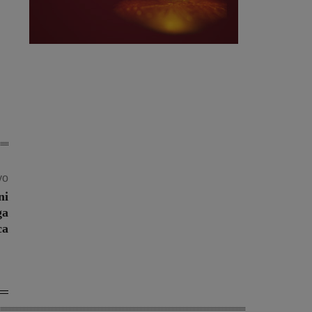
vo
ni
ga
ca