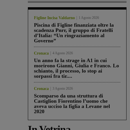
Figline Incisa Valdarno
1 Agosto 2026
Piscina di Figline finanziata oltre la
scadenza Pnrr, il gruppo di Fratelli
d’Italia: “Un ringraziamento al
Governo”
Cronaca
4 Agosto 2026
Un anno fa la strage in A1 in cui
morirono Gianni, Giulia e Franco. Lo
schianto, il processo, lo stop ai
sorpassi fra tir....
Cronaca
3 Agosto 2026
Scomparso da una struttura di
Castiglion Fiorentino l’uomo che
aveva ucciso la figlia a Levane nel
2020
In Vetrina