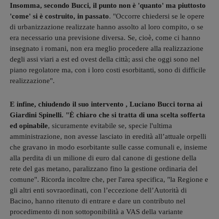
Insomma, secondo Bucci, il punto non è 'quanto' ma piuttosto
'come' si è costruito, in passato
. "Occorre chiedersi se le opere
di urbanizzazione realizzate hanno assolto al loro compito, o se
era necessario una previsione diversa. Se, cioè, come ci hanno
insegnato i romani, non era meglio procedere alla realizzazione
degli assi viari a est ed ovest della città; assi che oggi sono nel
piano regolatore ma, con i loro costi esorbitanti, sono di difficile
realizzazione".
E infine, chiudendo il suo intervento , Luciano Bucci torna ai
Giardini Spinelli. "È chiaro che si tratta di una scelta sofferta
ed opinabile
, sicuramente evitabile se, specie l'ultima
amministrazione, non avesse lasciato in eredità all’attuale orpelli
che gravano in modo esorbitante sulle casse comunali e, insieme
alla perdita di un milione di euro dal canone di gestione della
rete del gas metano, paralizzano fino la gestione ordinaria del
comune". Ricorda incoltre che, per l'area specifica, "la Regione e
gli altri enti sovraordinati, con l’eccezione dell’Autorità di
Bacino, hanno ritenuto di entrare e dare un contributo nel
procedimento di non sottoponibilità a VAS della variante