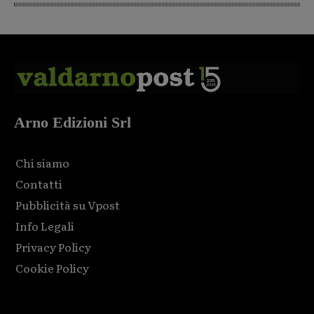
Arno Edizioni Srl
Chi siamo
Contatti
Pubblicità su Vpost
Info Legali
Privacy Policy
Cookie Policy
Html code here! Replace this with any non empty raw html
code and that's it.