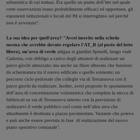
urbanistica di cui trattasi. Era quello un punto dell’iter nel quale
certe osservazioni erano probabilmente efficaci ed opportune, gli
esponenti istituzionali e locali del Pd si interroghino sul perché
non è avvenuto".
La sua idea per quell'area? "Avrei inserito nella scheda
norma che avrebbe dovuto regolare l’AT_R (al posto del lotto
libero), un’area di verde
attigua ai giardini Spinelli, lungo viale
Cadorna, con obbligo a carico degli attuatori di realizzare un
parco giochi attrezzato; ma anche un filare alberato che funzioni
da schermatura tra il nuovo edificato e quello esistente; un
percorso ciclo-pedonale che colleghi via di Terranuova con il
parco giochi da realizzare. Inoltre, avrei proposto lo spostamento
dell’area di concentrazione volumetrica che completa la stecca di
fabbricati su via di Terranuova interno con la previsione di
realizzarvi il verde pubblico così come nell’altra area che
attualmente è destinata a piazza pavimentata. Variante che poteva
e può anche essere prevista in fase di realizzazione del nuovo
piano operativo comunale".