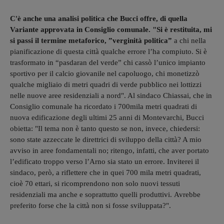
C'è anche una analisi politica che Bucci offre, di quella
Variante approvata in Consiglio comunale. "Si è restituita, mi
si passi il termine metaforico, ”verginità politica”
a chi nella
pianificazione di questa città qualche errore l’ha compiuto. Si è
trasformato in “pasdaran del verde” chi cassò l’unico impianto
sportivo per il calcio giovanile nel capoluogo, chi monetizzò
qualche migliaio di metri quadri di verde pubblico nei lottizzi
nelle nuove aree residenziali a nord". Al sindaco Chiassai, che in
Consiglio comunale ha ricordato i 700mila metri quadrati di
nuova edificazione degli ultimi 25 anni di Montevarchi, Bucci
obietta: "Il tema non è tanto questo se non, invece, chiedersi:
sono state azzeccate le direttrici di sviluppo della città? A mio
avviso in aree fondamentali no; ritengo, infatti, che aver portato
l’edificato troppo verso l’Arno sia stato un errore. Inviterei il
sindaco, però, a riflettere che in quei 700 mila metri quadrati,
cioè 70 ettari, si ricomprendono non solo nuovi tessuti
residenziali ma anche e soprattutto quelli produttivi. Avrebbe
preferito forse che la città non si fosse sviluppata?".