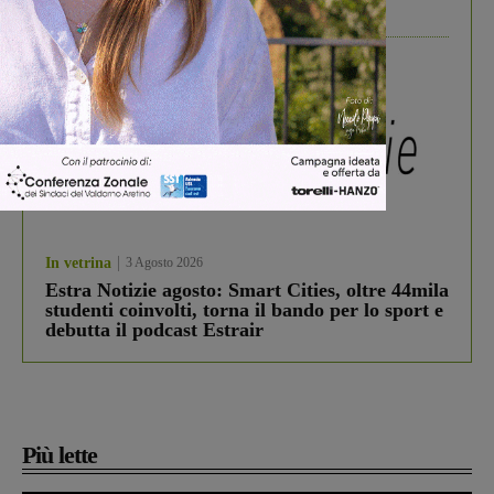
divertire i tuoi figli
In vetrina
3 Agosto 2026
Estra Notizie agosto: Smart Cities, oltre 44mila
studenti coinvolti, torna il bando per lo sport e
debutta il podcast Estrair
Più lette