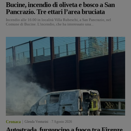
Bucine, incendio di oliveta e bosco a San
Pancrazio. Tre ettari l’area bruciata
Incendio alle 16.00 in località Villa Rubeschi, a San Pancrazio, nel
Comune di Bucine. L'incendio, che ha interessato una...
Cronaca
Glenda Venturini
-
7 Agosto 2026
Autostrada, furgoncino a fuoco tra Firenze