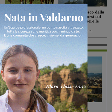
Il Terranuova Traiana
Incendio nel bosco della
allo “Zecchini” di
Trappola. Soccorsi sul
Grosseto per una gara
posto per spegnere le
amichevole
fiamme
Calcio
7 Agosto 2026
Cronaca
7 Agosto 2026
In Vetrina
In vetrina
6 Agosto 2026
Gita di famiglia a Firenze: 5 idee per far