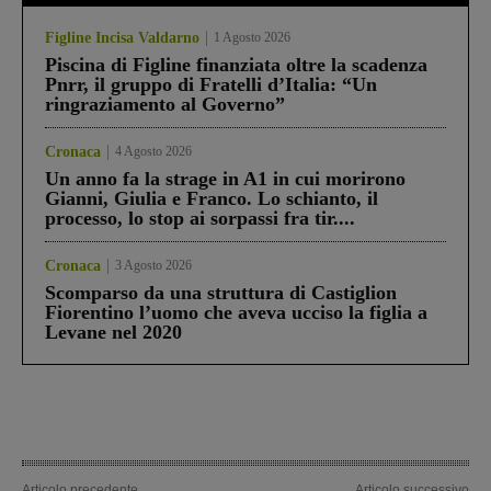
Figline Incisa Valdarno
1 Agosto 2026
Piscina di Figline finanziata oltre la scadenza
Pnrr, il gruppo di Fratelli d’Italia: “Un
ringraziamento al Governo”
Cronaca
4 Agosto 2026
Un anno fa la strage in A1 in cui morirono
Gianni, Giulia e Franco. Lo schianto, il
processo, lo stop ai sorpassi fra tir....
Cronaca
3 Agosto 2026
Scomparso da una struttura di Castiglion
Fiorentino l’uomo che aveva ucciso la figlia a
Levane nel 2020
Articolo precedente
Articolo successivo