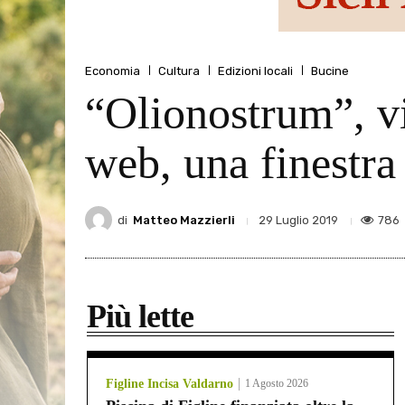
Economia
Cultura
Edizioni locali
Bucine
“Olionostrum”, via
web, una finestra
di
Matteo Mazzierli
786
29 Luglio 2019
Più lette
Figline Incisa Valdarno
1 Agosto 2026