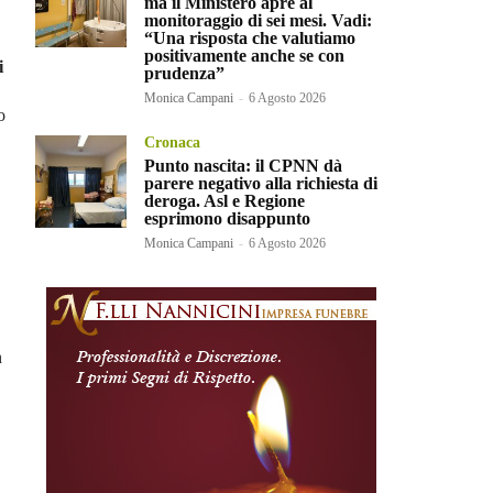
ma il Ministero apre al
monitoraggio di sei mesi. Vadi:
“Una risposta che valutiamo
positivamente anche se con
i
prudenza”
Monica Campani
-
6 Agosto 2026
o
Cronaca
Punto nascita: il CPNN dà
parere negativo alla richiesta di
deroga. Asl e Regione
esprimono disappunto
Monica Campani
-
6 Agosto 2026
n