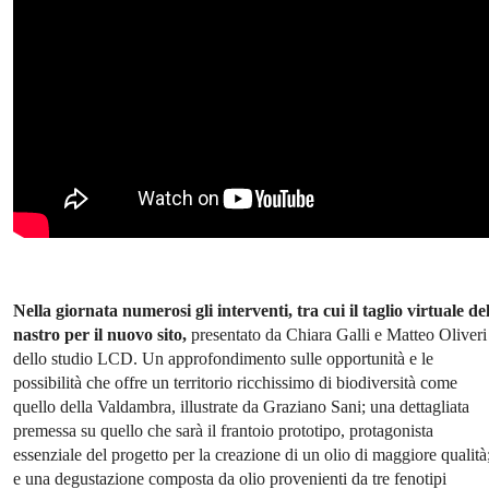
Nella giornata numerosi gli interventi, tra cui il taglio virtuale de
nastro per il nuovo sito,
presentato da Chiara Galli e Matteo Oliveri
dello studio LCD. Un approfondimento sulle opportunità e le
possibilità che offre un territorio ricchissimo di biodiversità come
quello della Valdambra, illustrate da Graziano Sani; una dettagliata
premessa su quello che sarà il frantoio prototipo, protagonista
essenziale del progetto per la creazione di un olio di maggiore qualità
e una degustazione composta da olio provenienti da tre fenotipi