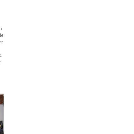
a
le
re
a
e