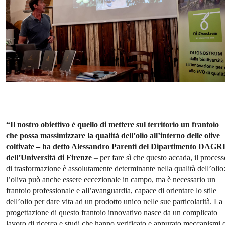
“Il nostro obiettivo è quello di mettere sul territorio un frantoio
che possa massimizzare la qualità dell’olio all’interno delle olive
coltivate – ha detto Alessandro Parenti del Dipartimento DAGR
dell’Università di Firenze
– per fare sì che questo accada, il process
di trasformazione è assolutamente determinante nella qualità dell’olio
l’oliva può anche essere eccezionale in campo, ma è necessario un
frantoio professionale e all’avanguardia, capace di orientare lo stile
dell’olio per dare vita ad un prodotto unico nelle sue particolarità. La
progettazione di questo frantoio innovativo nasce da un complicato
lavoro di ricerca e studi che hanno verificato e appurato meccanismi 