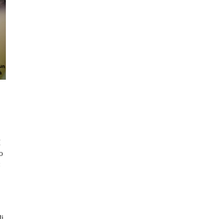
I
o
:
di