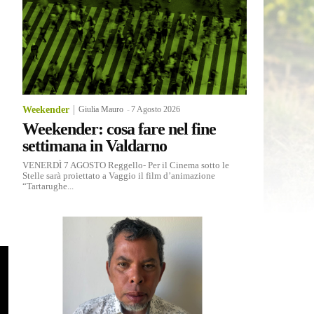
Weekender
Giulia Mauro
-
7 Agosto 2026
Weekender: cosa fare nel fine
settimana in Valdarno
VENERDÌ 7 AGOSTO Reggello- Per il Cinema sotto le
Stelle sarà proiettato a Vaggio il film d’animazione
“Tartarughe...