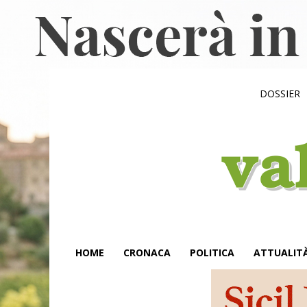
DOSSIER
HOME
CRONACA
POLITICA
ATTUALIT