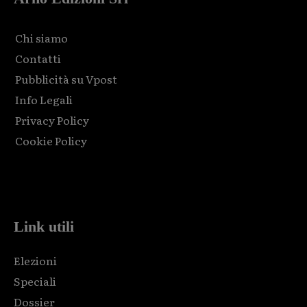
Chi siamo
Contatti
Pubblicità su Vpost
Info Legali
Privacy Policy
Cookie Policy
Html code here! Replace this with any non empty raw html
code and that's it.
Link utili
Elezioni
Speciali
Dossier