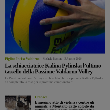
Figline Incisa Valdarno
Michele Bossini
-
5 Agosto 2026
La schiacciatrice Kalina Pylinska l’ultimo
tassello della Passione Valdarno Volley
La Passione Valdarno Volley con la schiacciatrice polacca Kalina Pylinska
ha completato la rosa per il prossimo campionato di...
Cronaca
Ennesimo atto di violenza contro gli
animali: a Montalto gatto colpito da