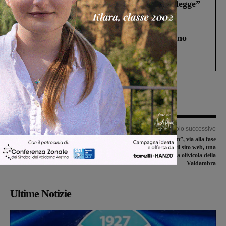
abbiamo agito solo per far rispettare la legge”
Cronaca
4 Agosto 2026
Un anno fa la strage in A1 in cui morirono
Gianni, Giulia e Franco. Lo schianto, il
processo, lo stop ai sorpassi fra tir....
Articolo precedente
Articolo successivo
ABB, dopo l’incontro in Regione
“Olionostrum”, via alla fase
prendono posizione le Rsu
operativa. Aperto il sito web, una
finestra sulla cultura olivicola della
Valdambra
Ultime Notizie