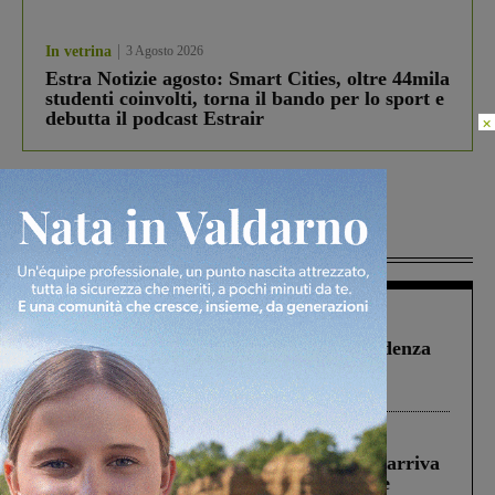
In vetrina
3 Agosto 2026
Estra Notizie agosto: Smart Cities, oltre 44mila
studenti coinvolti, torna il bando per lo sport e
debutta il podcast Estrair
×
Più lette
Figline Incisa Valdarno
1 Agosto 2026
Piscina di Figline finanziata oltre la scadenza
Pnrr, il gruppo di Fratelli d’Italia: “Un
ringraziamento al Governo”
Reggello
30 Luglio 2026
Reggello, la chiusura di ‘Mordi e fuggi’ arriva
in Consiglio. Il sindaco: “Come Comune