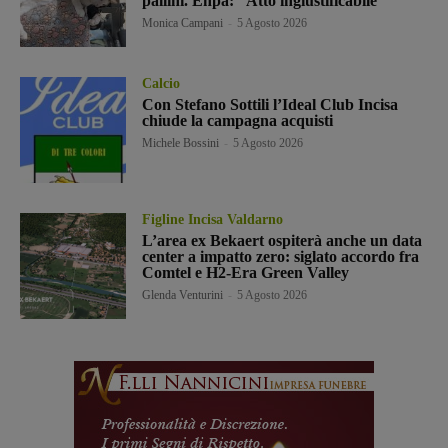
pallini. Enpa: “Atto ingiustificabile”
Monica Campani
-
5 Agosto 2026
Calcio
Con Stefano Sottili l’Ideal Club Incisa
chiude la campagna acquisti
Michele Bossini
-
5 Agosto 2026
Figline Incisa Valdarno
L’area ex Bekaert ospiterà anche un data
center a impatto zero: siglato accordo fra
Comtel e H2-Era Green Valley
Glenda Venturini
-
5 Agosto 2026