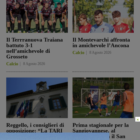
Il Terrranuova Traiana
Il Montevarchi affronta
battuto 3-1
in amichevole l’Ancona
nell’amichevole di
Calcio
8 Agosto 2026
Grosseto
Calcio
8 Agosto 2026
×
Reggello, i consiglieri di
Prima stagionale per la
opposizione: “La TARI
Sangiovannese, al
2026 resta più alta di
“Fedini” arriva il San