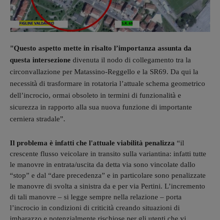
"Questo aspetto mette in risalto l’importanza assunta da
questa intersezione
divenuta il nodo di collegamento tra la
circonvallazione per Matassino-Reggello e la SR69. Da qui la
necessità di trasformare in rotatoria l’attuale schema geometrico
dell’incrocio, ormai obsoleto in termini di funzionalità e
sicurezza in rapporto alla sua nuova funzione di importante
cerniera stradale”.
Il problema è infatti che l'attuale viabilità penalizza
“il
crescente flusso veicolare in transito sulla variantina: infatti tutte
le manovre in entrata/uscita da detta via sono vincolate dallo
“stop” e dal “dare precedenza” e in particolare sono penalizzate
le manovre di svolta a sinistra da e per via Pertini. L’incremento
di tali manovre – si legge sempre nella relazione – porta
l’incrocio in condizioni di criticità creando situazioni di
imbarazzo e potenzialmente rischiose per gli utenti che vi