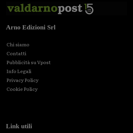
Arno Edizioni Srl
Chi siamo
Contatti
Pubblicità su Vpost
Info Legali
Privacy Policy
Cookie Policy
Html code here! Replace this with any non empty raw html
code and that's it.
Link utili