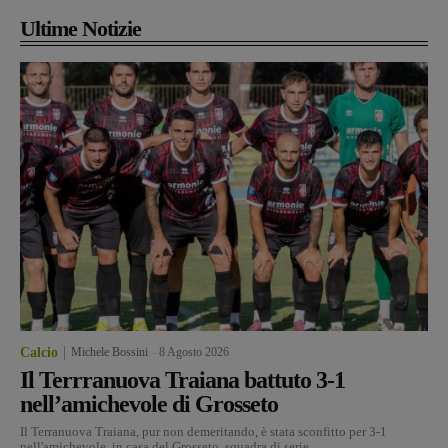
Ultime Notizie
Calcio
Michele Bossini
-
8 Agosto 2026
Il Terrranuova Traiana battuto 3-1
nell’amichevole di Grosseto
Il Terranuova Traiana, pur non demeritando, è stata sconfitto per 3-1
nell'amichevole in casa del Grosseto, squadra di serie...