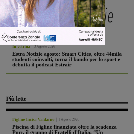
In vetrina
3 Agosto 2026
Estra Notizie agosto: Smart Cities, oltre 44mila
studenti coinvolti, torna il bando per lo sport e
debutta il podcast Estrair
Più lette
Figline Incisa Valdarno
1 Agosto 2026
Piscina di Figline finanziata oltre la scadenza
Pnrr, il gruppo di Fratelli d’Italia: “Un