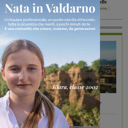
quella del 2022”
Donato Tavarnelle
Politica
8 Agosto 2026
San Giovanni Valdarno
8 Agosto 2026
In Vetrina
In vetrina
6 Agosto 2026
Gita di famiglia a Firenze: 5 idee per far
divertire i tuoi figli