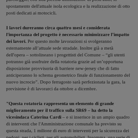
spostamento dell'attuale isola ecologica e la realizzazione di otto
posti dedicati ai motocicli.
I lavori dureranno circa quattro mesi e considerata
l'importanza del progetto è necessario minimizzare l’impatto
dei lavori.
Per questo molte lavorazioni si svolgeranno
esternamente all’attuale sede stradale. Inoltre già a metà
dell'opera – sottolineano i progettisti del Comune – “gli utenti
potranno già usufruire della rotatoria grazie ad un’opportuna
disposizione provvisoria di barriere new-jersey che di fatto
anticiperanno lo schema geometrico finale di funzionamento del
nuovo incrocio”. Dopo ferragosto sarà perfezionata la gara, la
previsione è di lavorarci da ottobre a dicembre.
"Questa rotatoria rappresenta un elemento di grande
miglioramento per il traffico sulla SR69 – ha detto la
vicesindaca Caterina Cardi
– e si inserisce in un ampio quadro
di interventi che l'Amministrazione comunale ha previsto su
questa strada, 1 milione di euro di interventi per la sicurezza dei
pedoni, per i ciclisti, per gli automobilisti. Insomma, una serie di