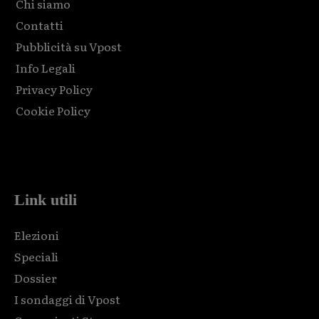
Chi siamo
Contatti
Pubblicità su Vpost
Info Legali
Privacy Policy
Cookie Policy
Html code here! Replace this with any non empty raw html
code and that's it.
Link utili
Elezioni
Speciali
Dossier
I sondaggi di Vpost