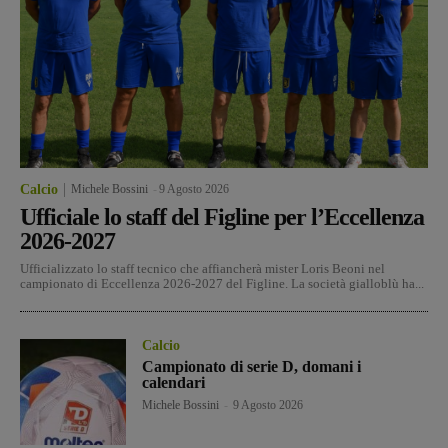
Calcio
Michele Bossini
-
9 Agosto 2026
Ufficiale lo staff del Figline per l’Eccellenza
2026-2027
Ufficializzato lo staff tecnico che affiancherà mister Loris Beoni nel
campionato di Eccellenza 2026-2027 del Figline. La società gialloblù ha...
Calcio
Campionato di serie D, domani i
calendari
Michele Bossini
-
9 Agosto 2026