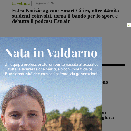
In vetrina
3 Agosto 2026
Estra Notizie agosto: Smart Cities, oltre 44mila
studenti coinvolti, torna il bando per lo sport e
debutta il podcast Estrair
×
Più lette
Cronaca
4 Agosto 2026
Un anno fa la strage in A1 in cui morirono
Gianni, Giulia e Franco. Lo schianto, il
processo, lo stop ai sorpassi fra tir....
Cronaca
3 Agosto 2026
Scomparso da una struttura di Castiglion
Fiorentino l’uomo che aveva ucciso la figlia a
Levane nel 2020