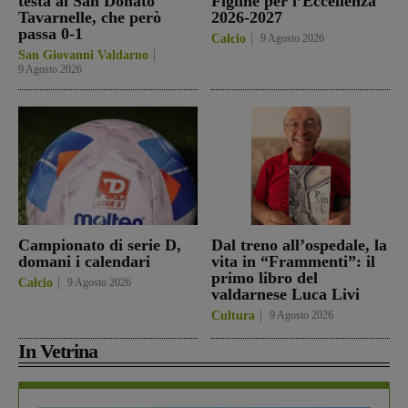
testa al San Donato
Figline per l’Eccellenza
Tavarnelle, che però
2026-2027
passa 0-1
Calcio
9 Agosto 2026
San Giovanni Valdarno
9 Agosto 2026
Campionato di serie D,
Dal treno all’ospedale, la
domani i calendari
vita in “Frammenti”: il
primo libro del
Calcio
9 Agosto 2026
valdarnese Luca Livi
Cultura
9 Agosto 2026
In Vetrina