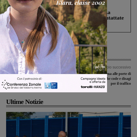
Cronaca
5 Agosto 2026
Continuano le ricerche di Miah Billal. La
Prefettura: “In caso di avvistamento contattate
il 112”
Articolo precedente
Articolo successivo
Autocisterna di olio combustibile
Tamponamento a catena alle porte di
bloccata sulla strada di Ostina. La
San Giovanni: lunghe code e disagi
seconda volta in un mese
per il traffico
Ultime Notizie