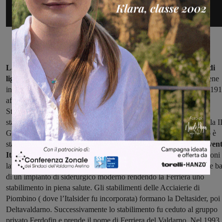
La Ferriera nasce nel 1872 grazie alla scoperta di giacimenti di
lignite a Castelnuovo dei Sabbioni;
nel 1880 lo Stabilimento viene
incorporato nella Società Anonima delle Ferrovie Italiane che nel 19
affidano alla Società Anonima ILVA il mandato di gestire gli
Stabilimenti di loro proprietà; così nel 1918 la Ferriera entra negli
stabilimenti della società ILVA Altiformi e Acciaierie d’Italia. Poi la I
Guerra Mondiale e con essa il post guerra, quando lo stabilimento è
stato ricostruito, riammodernato e ampliato.
Nel 1961 L’ILVA diven
Italsider.
Vennero modernizzati gli impianti, migliorate le condizioni 
lavoro e la prevenzione degli infortuni. Negli anni ’80 si gettano le ba
di un impianto di siderurgico moderno rendendo la Ferriera uno
stabilimento in piena salute. Gli stabilimenti delle Acciaierie di
Vista della Ferrie
Piombino ( dove l’Italsider fu incorporata) formano la Deltasider, poi
Deltavaldarno. Successivamente lo stabilimento fu ceduto al gruppo
privato Ferdofin e prende il nome di Ferriera del Valdarno. Nel 1993