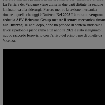
La Ferriera del Valdarno viene divisa in due parti distinte: la sezione
laminatoi va alla siderurgia Ferrero mentre la sezione meccanica
rimane a quella che oggi è Duferco.
Nel 2003 I laminatoi vengono
ceduti a AFV Beltrame Group mentre il settore meccanica rima
alla Duferco;
10 anni dopo, dopo un periodo di contesa sindacale i
lavori ripartono a pieno ritmo e un anno fa 2021 è stato inaugurato il
nuovo raccordo ferroviario con l’arrivo del prino treno di billette da
Vicenza.
Montetermini, giacimenti di lignite, Cavrigl