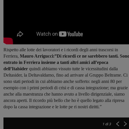
Rispetto alle lotte dei lavoratori e i ricordi degli anni trascorsi in
Ferriera,
Mauro Arrigucci:”Di ricordi ce ne sarebbero tanti. Son
entrato in Ferriera insieme a tanti altri amici all’epoca
dell’Italsider
quindi abbiamo vissuto tutte le vicessitudini dalla
Deltasider, la Deltavaldarno, fino ad arrivare al Gruppo Beltrame. Ci
sono stati periodi in cui abbiamo anche sofferto: negli anni 80 per
esempio con i primi periodi di crisi e di cassa integrazione; ma grazie
anche alla maestranza che hanno avuto a livello dirigenziale, siamo
Entrata delo stabilimen
ancora aperti. Il ricordo più bello che ho è quello legato alla ripresa
dopo la cassa integrazione e le lotte pe ri nostri diritti.”
1
di 3