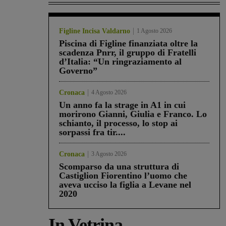
Figline Incisa Valdarno
1 Agosto 2026
Piscina di Figline finanziata oltre la
scadenza Pnrr, il gruppo di Fratelli
d’Italia: “Un ringraziamento al
Governo”
Cronaca
4 Agosto 2026
Un anno fa la strage in A1 in cui
morirono Gianni, Giulia e Franco. Lo
schianto, il processo, lo stop ai
sorpassi fra tir....
Cronaca
3 Agosto 2026
Scomparso da una struttura di
Castiglion Fiorentino l’uomo che
aveva ucciso la figlia a Levane nel
2020
In Vetrina