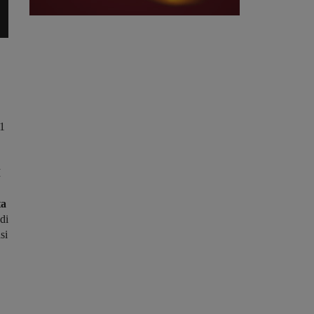
11
I
ta
di
si
ra