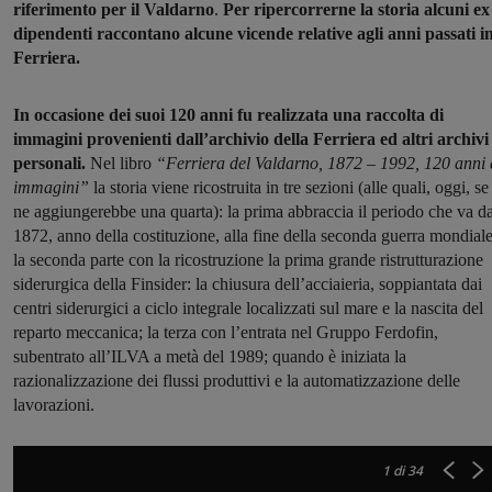
riferimento per il Valdarno
.
Per ripercorrerne la storia alcuni ex
dipendenti raccontano alcune vicende relative agli anni passati i
Ferriera.
In occasione dei suoi 120 anni fu realizzata una raccolta di
immagini provenienti dall’archivio della Ferriera ed altri archivi
personali.
Nel libro
“Ferriera del Valdarno, 1872 – 1992, 120 anni 
immagini”
la storia viene ricostruita in tre sezioni (alle quali, oggi, se
ne aggiungerebbe una quarta): la prima abbraccia il periodo che va da
1872, anno della costituzione, alla fine della seconda guerra mondiale
la seconda parte con la ricostruzione la prima grande ristrutturazione
siderurgica della Finsider: la chiusura dell’acciaieria, soppiantata dai
centri siderurgici a ciclo integrale localizzati sul mare e la nascita del
reparto meccanica; la terza con l’entrata nel Gruppo Ferdofin,
subentrato all’ILVA a metà del 1989; quando è iniziata la
razionalizzazione dei flussi produttivi e la automatizzazione delle
lavorazioni.
1
di 34