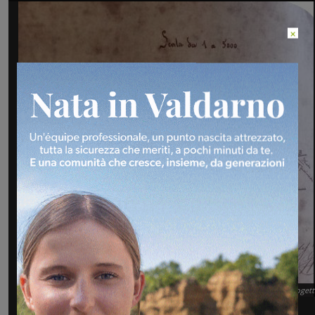
×
Primo proget