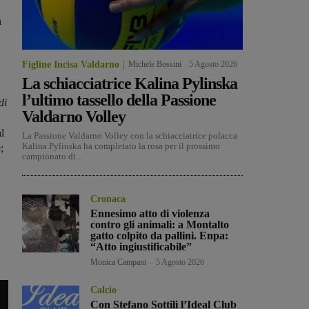
n
Figline Incisa Valdarno
Michele Bossini
-
5 Agosto 2026
La schiacciatrice Kalina Pylinska
l’ultimo tassello della Passione
di
Valdarno Volley
l
La Passione Valdarno Volley con la schiacciatrice polacca
Kalina Pylinska ha completato la rosa per il prossimo
;
campionato di...
Cronaca
Ennesimo atto di violenza
contro gli animali: a Montalto
gatto colpito da pallini. Enpa:
“Atto ingiustificabile”
Monica Campani
-
5 Agosto 2026
Calcio
Con Stefano Sottili l’Ideal Club