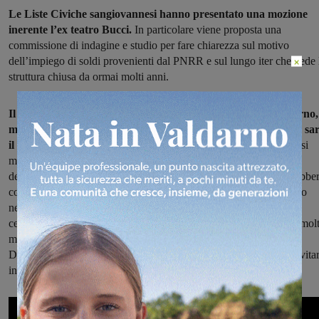
Le Liste Civiche sangiovannesi hanno presentato una mozione
inerente l’ex teatro Bucci.
In particolare viene proposta una
commissione di indagine e studio per fare chiarezza sul motivo
dell’impiego di soldi provenienti dal PNRR e sul lungo iter che vede 
×
struttura chiusa da ormai molti anni.
Il PNRR ha stanziato, per il Comune di San Giovanni Valdarno,
milioni di euro per terminare la ristrutturazione di quello che sa
il Teatro Comunale, l’ex Bucci.
Le Liste civiche sangiovannesi si
mostrano scettiche, come spiega Claudio Lalli in rappresentanza
dell’insieme delle liste: “Riteniamo che utilizzare fondi che dovrebbe
consentire occasioni di sviluppo e ripartenza per pareggiare il buco
nell’ormai annoso progetto dell’Ex Bucci sia una scelta miope. È
certamente vero che di “buchi” amministrativi in città ce ne sono molt
ma non possiamo lasciarci andare al tanto peggio tanto meglio.
Dobbiamo invece provare ad approfondire quanto successo per evita
in futuro il ripetersi di autentici disastri amministrativi.”