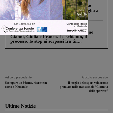
Scomparso da una struttura di Castiglion
Fiorentino l’uomo che aveva ucciso la figlia a
Levane nel 2020
Cronaca
4 Agosto 2026
Un anno fa la strage in A1 in cui morirono
Gianni, Giulia e Franco. Lo schianto, il
processo, lo stop ai sorpassi fra tir....
Articolo precedente
Articolo successivo
Scompare un 86enne, ricerche in
Il meglio dello sport valdarnese
corso a Mercatale
premiato nella tradizionale “Giornata
dello sportivo”
Ultime Notizie