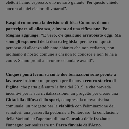
elettori hanno espresso: e io ne sarò garante. Per questo chiedo
ancora ai miei elettori di votarmi".
Raspini commenta la decisione di Idea Comune, di non
partecipare all'alleanza, e invita ad una riflessione. Poi
Mugnai aggiunge: "È vero, c'è qualcuno arrabbiato oggi. Ma
sono gli esponenti della destra leghista
, perché con questo
percorso di alleanza abbiamo chiarito che non cediamo, non
molliamo il nostro comune a chi non lo conosce e non lo ha a
cuore. Siamo pronti a lavorare ed andare avanti".
Cinque i punti fermi su cui le due formazioni sono pronte a
lavorare insieme:
un progetto per il nuovo
centro storico di
Figline
, che parta già entro la fine del 2019, e che preveda
incentivi per la sua rivitalizzazione; un progetto per creare una
Cittadella diffusa dello sport
, compresa la nuova piscina
comunale; un progetto per la
viabilità
con l'eliminazione dei
semafori, una passerella pedonale a Ponterosso, la conclusione
della Variantina; l'apertura di una
Consulta delle frazioni
;
l'impegno per realizzare un
Parco fluviale dell'Arno
.