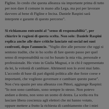
Figline. Io credo che questa alleanza sia importante prima di tutto
per non dare il comune in mano alla Lega, ma poi per lavorare
davvero al bene di Figline e Incisa. Daniele Raspini sarà
interprete e garante di questo percorso".
Si richiamano entrambi al "senso di responsabilità", per
chiarire le ragioni di questa scelta. Non solo: Daniele Raspini
replica anche alle dure critiche lanciate
sui social nei suoi
confronti, dopo l'annuncio.
"Voglio dire alle persone che oggi si
sentono tradite, che io ho scelto di fare questo passo per quel
senso di responsabilità su cui ho basato la mia vita, personale e
professionale. Ho visto in Giulia Mugnai, e in chi è rappresentato
da lei, la volontà di cambiare. Altrimenti non lo avrei mai fatto.
L'accordo di base dà pari dignità politica alle due forze coese e
importanti, che vogliono governare e cambiare questo paese".
Non c'era spazio per una alleanza con Pittori, aggiunge Raspini:
"Io non sono cambiato, sono sempre lo stesso. Non potevo
andare a destra, non sono un uomo di destra. La scelta era fra
lasciare libera coscienza agli elettori che mi hanno votato,
oppure mettere a frutto la richiesta di cambiamento che i miei