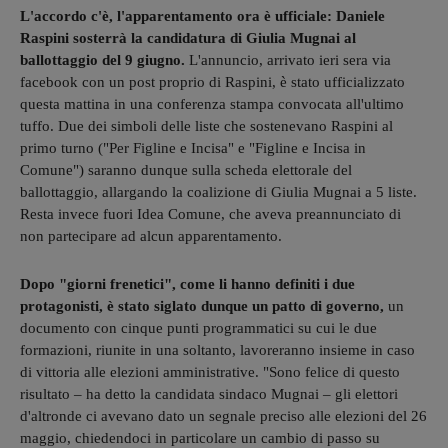
L'accordo c'è, l'apparentamento ora è ufficiale: Daniele
Raspini sosterrà la candidatura di Giulia Mugnai al
ballottaggio del 9 giugno.
L'annuncio, arrivato ieri sera via
facebook con un post proprio di Raspini, è stato ufficializzato
questa mattina in una conferenza stampa convocata all'ultimo
tuffo. Due dei simboli delle liste che sostenevano Raspini al
primo turno ("Per Figline e Incisa" e "Figline e Incisa in
Comune") saranno dunque sulla scheda elettorale del
ballottaggio, allargando la coalizione di Giulia Mugnai a 5 liste.
Resta invece fuori Idea Comune, che aveva preannunciato di
non partecipare ad alcun apparentamento.
Dopo "giorni frenetici", come li hanno definiti i due
protagonisti, è stato siglato dunque un patto di governo,
un
documento con cinque punti programmatici su cui le due
formazioni, riunite in una soltanto, lavoreranno insieme in caso
di vittoria alle elezioni amministrative. "Sono felice di questo
risultato – ha detto la candidata sindaco Mugnai – gli elettori
d'altronde ci avevano dato un segnale preciso alle elezioni del 26
maggio, chiedendoci in particolare un cambio di passo su