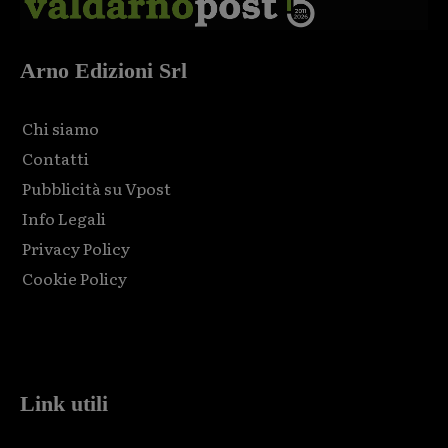
Arno Edizioni Srl
Chi siamo
Contatti
Pubblicità su Vpost
Info Legali
Privacy Policy
Cookie Policy
Html code here! Replace this with any non empty raw html
code and that's it.
Link utili