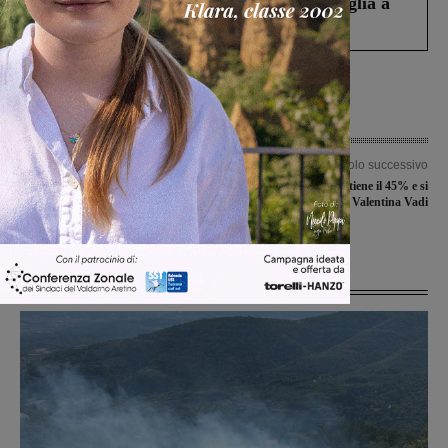
Fiorentino l’uomo che aveva ucciso la figlia a
Levane nel 2020
Articolo precedente
Articolo successivo
Grande festa per la vittoria di
Francesco Carbini ottiene il 45% e si
Valentina Vadi: fuochi d’artificio e
congratula con Valentina Vadi
applausi in Comune
Ultime Notizie