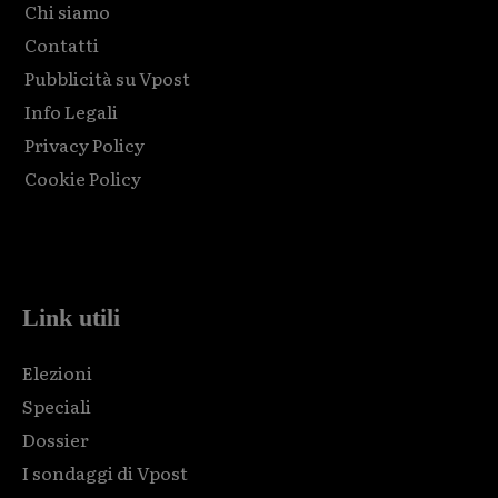
Chi siamo
Contatti
Pubblicità su Vpost
Info Legali
Privacy Policy
Cookie Policy
Html code here! Replace this with any non empty raw html
code and that's it.
Link utili
Elezioni
Speciali
Dossier
I sondaggi di Vpost