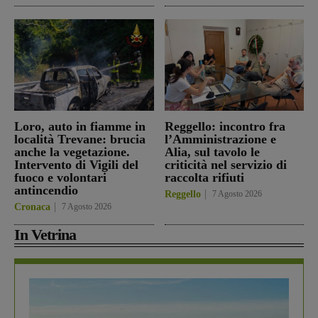
Loro, auto in fiamme in
Reggello: incontro fra
località Trevane: brucia
l’Amministrazione e
anche la vegetazione.
Alia, sul tavolo le
Intervento di Vigili del
criticità nel servizio di
fuoco e volontari
raccolta rifiuti
antincendio
Reggello
7 Agosto 2026
Cronaca
7 Agosto 2026
In Vetrina