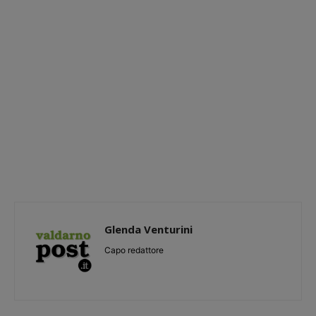
Glenda Venturini
Capo redattore