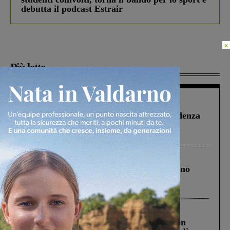
debutta il podcast Estrair
×
Più lette
Figline Incisa Valdarno
1 Agosto 2026
Piscina di Figline finanziata oltre la scadenza
Pnrr, il gruppo di Fratelli d’Italia: “Un
ringraziamento al Governo”
Cronaca
4 Agosto 2026
Un anno fa la strage in A1 in cui morirono
Gianni, Giulia e Franco. Lo schianto, il
processo, lo stop ai sorpassi fra tir....
Cronaca
3 Agosto 2026
Scomparso da una struttura di Castiglion