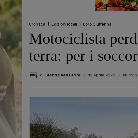
Cronaca
Edizioni locali
Loro Ciuffenna
Motociclista perde
terra: per i socco
di
Glenda Venturini
6118
12 Aprile 2022