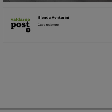
Glenda Venturini
Capo redattore
Share