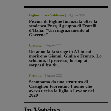
Figline Incisa Valdarno
1 Agosto 2026
Piscina di Figline finanziata oltre la
scadenza Pnrr, il gruppo di Fratelli
d’Italia: “Un ringraziamento al
Governo”
Cronaca
4 Agosto 2026
Un anno fa la strage in A1 in cui
morirono Gianni, Giulia e Franco. Lo
schianto, il processo, lo stop ai
sorpassi fra tir....
Cronaca
3 Agosto 2026
Scomparso da una struttura di
Castiglion Fiorentino l’uomo che
aveva ucciso la figlia a Levane nel
2020
In Vetrina