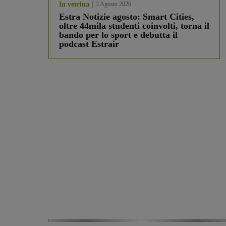
In vetrina
3 Agosto 2026
Estra Notizie agosto: Smart Cities,
oltre 44mila studenti coinvolti, torna il
bando per lo sport e debutta il
podcast Estrair