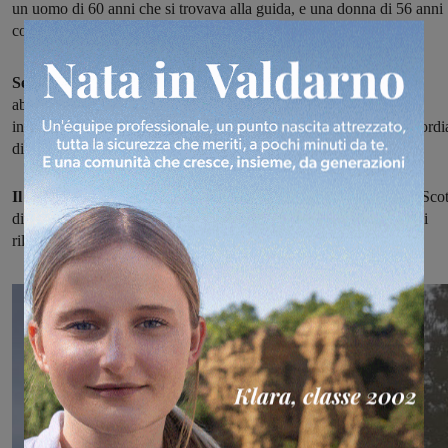
un uomo di 60 anni che si trovava alla guida, e una donna di 56 anni
come passeggero.
Secondo le prime ricostruzioni, sembra che l’uomo alla guida
abbia perso il controllo della moto finendo a terra. Sul posto sono
intervenuti i soccorritori dell’automedica del Valdarno, la Misericordi
di Terranuova Bracciolini e l’elisoccorso Pegaso2.
Il 60enne è stato trasportato in codice giallo
all’ospedale delle Scot
di Siena. La donna invece non ha avuto bisogno di soccorso. Per i
rilievi presenti i carabinieri.