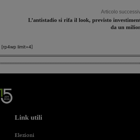
Articolo successi
L’antistadio si rifa il look, previsto investimen
da un milio
[rp4wp limit=4]
Link utili
Elezioni