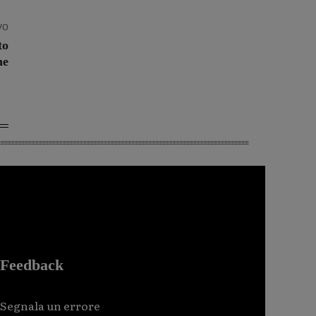
vo
to
ne
Feedback
Segnala un errore