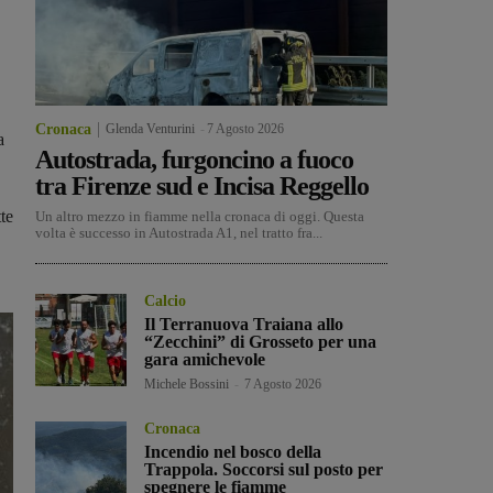
Cronaca
Glenda Venturini
-
7 Agosto 2026
a
Autostrada, furgoncino a fuoco
tra Firenze sud e Incisa Reggello
te
Un altro mezzo in fiamme nella cronaca di oggi. Questa
volta è successo in Autostrada A1, nel tratto fra...
Calcio
Il Terranuova Traiana allo
“Zecchini” di Grosseto per una
gara amichevole
Michele Bossini
-
7 Agosto 2026
Cronaca
Incendio nel bosco della
Trappola. Soccorsi sul posto per
spegnere le fiamme