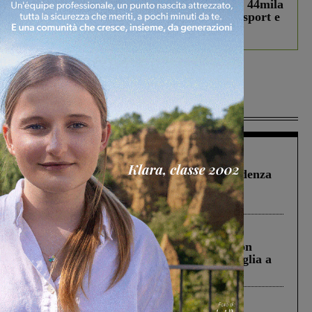
Estra Notizie agosto: Smart Cities, oltre 44mila
studenti coinvolti, torna il bando per lo sport e
debutta il podcast Estrair
Più lette
Figline Incisa Valdarno
1 Agosto 2026
Piscina di Figline finanziata oltre la scadenza
Pnrr, il gruppo di Fratelli d’Italia: “Un
ringraziamento al Governo”
Cronaca
3 Agosto 2026
Scomparso da una struttura di Castiglion
Fiorentino l’uomo che aveva ucciso la figlia a
Levane nel 2020
Cronaca
4 Agosto 2026