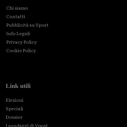
Chi siamo
Contatti
Pubblicità su Vpost
Info Legali
Privacy Policy
Cookie Policy
Html code here! Replace this with any non empty raw html
code and that's it.
Link utili
Elezioni
Speciali
Dossier
I sondaggi di Vpost