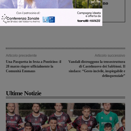
Un anno fa la strage in A1 in cui morirono
Gianni, Giulia e Franco. Lo schianto, il
processo, lo stop ai sorpassi fra tir....
Articolo precedente
Articolo successivo
Una Pasquetta in festa a Ponticino: il
Vandali distruggono la tensostruttura
28 marzo riapre ufficialmente la
di Castelnuovo dei Sabbioni. Il
Comunità Emmaus
sindaco: “Gesto incivile, inspiegabile e
delinquenziale”
Ultime Notizie