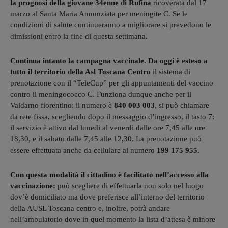
la prognosi della giovane 34enne di Rufina
ricoverata dal 17
marzo al Santa Maria Annunziata per meningite C. Se le
condizioni di salute continueranno a migliorare si prevedono le
dimissioni entro la fine di questa settimana.
Continua intanto la campagna vaccinale. Da oggi è esteso a
tutto il territorio della Asl Toscana Centro
il sistema di
prenotazione con il “TeleCup” per gli appuntamenti del vaccino
contro il meningococco C. Funziona dunque anche per il
Valdarno fiorentino: il numero è
840 003 003
, si può chiamare
da rete fissa, scegliendo dopo il messaggio d’ingresso, il tasto 7:
il servizio è attivo dal lunedi al venerdi dalle ore 7,45 alle ore
18,30, e il sabato dalle 7,45 alle 12,30. La prenotazione può
essere effettuata anche da cellulare al numero
199 175 955.
Con questa modalità il cittadino è facilitato nell’accesso alla
vaccinazione:
può scegliere di effettuarla non solo nel luogo
dov’è domiciliato ma dove preferisce all’interno del territorio
della AUSL Toscana centro e, inoltre, potrà andare
nell’ambulatorio dove in quel momento la lista d’attesa è minore