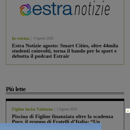
In vetrina
3 Agosto 2026
Estra Notizie agosto: Smart Cities, oltre 44mila
studenti coinvolti, torna il bando per lo sport e
debutta il podcast Estrair
Più lette
Figline Incisa Valdarno
1 Agosto 2026
×
Piscina di Figline finanziata oltre la scadenza
Pnrr, il gruppo di Fratelli d’Italia: “Un
ringraziamento al Governo”