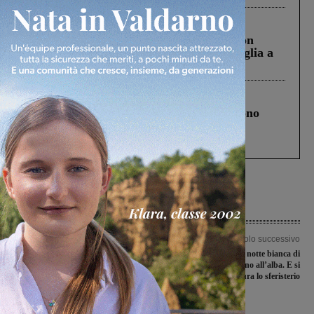
Cronaca
3 Agosto 2026
Scomparso da una struttura di Castiglion
Fiorentino l’uomo che aveva ucciso la figlia a
Levane nel 2020
Cronaca
4 Agosto 2026
Un anno fa la strage in A1 in cui morirono
Gianni, Giulia e Franco. Lo schianto, il
processo, lo stop ai sorpassi fra tir....
Articolo precedente
Articolo successivo
Nuove deleghe assegnate ad alcuni
Sabato la notte bianca di
consiglieri della maggioranza a Bucine
Montevarchi, eventi fino all’alba. E si
inaugura lo sferisterio