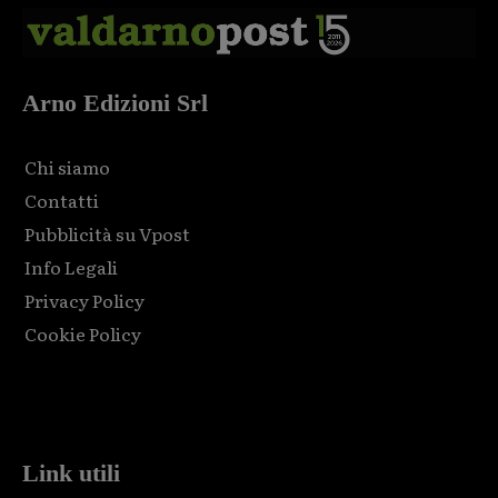
Arno Edizioni Srl
Chi siamo
Contatti
Pubblicità su Vpost
Info Legali
Privacy Policy
Cookie Policy
Html code here! Replace this with any non empty raw html
code and that's it.
Link utili