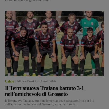
Incisa, racconta la genesi del suo...
Calcio
Michele Bossini
-
8 Agosto 2026
Il Terrranuova Traiana battuto 3-1
nell’amichevole di Grosseto
Il Terranuova Traiana, pur non demeritando, è stata sconfitto per 3-1
nell'amichevole in casa del Grosseto, squadra di serie...