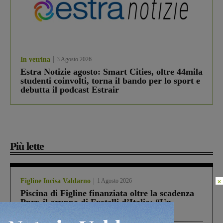
In vetrina
3 Agosto 2026
Estra Notizie agosto: Smart Cities, oltre 44mila
studenti coinvolti, torna il bando per lo sport e
debutta il podcast Estrair
Più lette
×
Figline Incisa Valdarno
1 Agosto 2026
Piscina di Figline finanziata oltre la scadenza
Pnrr, il gruppo di Fratelli d’Italia: “Un
ringraziamento al Governo”