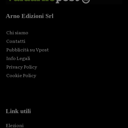
Arno Edizioni Srl
Chi siamo
Contatti
Pubblicità su Vpost
Info Legali
Privacy Policy
Cookie Policy
Html code here! Replace this with any non empty raw html
code and that's it.
Link utili
Elezioni