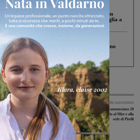
Cronaca
3 Agosto 2026
Scomparso da una struttura di Castiglion
Fiorentino l’uomo che aveva ucciso la figlia a
Levane nel 2020
Cronaca
4 Agosto 2026
Un anno fa la strage in A1 in cui morirono
Gianni, Giulia e Franco. Lo schianto, il
processo, lo stop ai sorpassi fra tir....
Articolo precedente
Articolo successivo
Valdarno Football Club: presentati i
Bekaert, i lavoratori annunciano 20
nuovi vertici della società. Gran serata
ore di sciopero. Presidio al Mise e alla
domenica 16 settembre
sede di Pirelli
Ultime Notizie