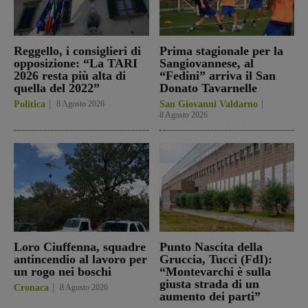
Reggello, i consiglieri di
Prima stagionale per la
opposizione: “La TARI
Sangiovannese, al
2026 resta più alta di
“Fedini” arriva il San
quella del 2022”
Donato Tavarnelle
Politica
8 Agosto 2026
San Giovanni Valdarno
8 Agosto 2026
Loro Ciuffenna, squadre
Punto Nascita della
antincendio al lavoro per
Gruccia, Tucci (FdI):
un rogo nei boschi
“Montevarchi è sulla
giusta strada di un
Cronaca
8 Agosto 2026
aumento dei parti”