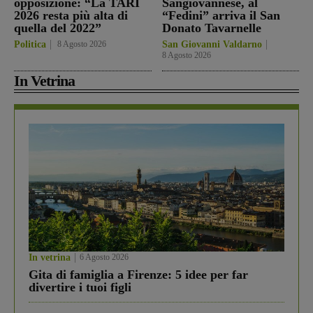
opposizione: “La TARI
Sangiovannese, al
2026 resta più alta di
“Fedini” arriva il San
quella del 2022”
Donato Tavarnelle
Politica
8 Agosto 2026
San Giovanni Valdarno
8 Agosto 2026
In Vetrina
In vetrina
6 Agosto 2026
Gita di famiglia a Firenze: 5 idee per far
divertire i tuoi figli