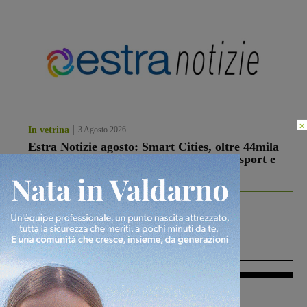
×
In vetrina
3 Agosto 2026
Estra Notizie agosto: Smart Cities, oltre 44mila
studenti coinvolti, torna il bando per lo sport e
debutta il podcast Estrair
Più lette
Figline Incisa Valdarno
1 Agosto 2026