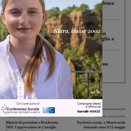
Piscina di Figline finanziata oltre la scadenza
Pnrr, il gruppo di Fratelli d’Italia: “Un
ringraziamento al Governo”
Cronaca
3 Agosto 2026
Scomparso da una struttura di Castiglion
Fiorentino l’uomo che aveva ucciso la figlia a
Levane nel 2020
Cronaca
4 Agosto 2026
Un anno fa la strage in A1 in cui morirono
Gianni, Giulia e Franco. Lo schianto, il
processo, lo stop ai sorpassi fra tir....
Articolo precedente
Articolo successivo
Bilancio di previsione e Rendiconto
Pacchetto scuola: a Montevarchi
2018: l’approvazione in Consiglio.
domande entro il 21 maggio