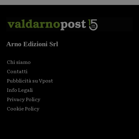
Arno Edizioni Srl
Chi siamo
Contatti
Pubblicità su Vpost
Info Legali
Privacy Policy
Cookie Policy
Html code here! Replace this with any non empty raw html
code and that's it.