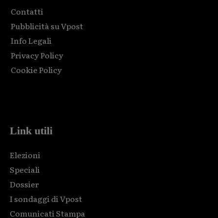
Contatti
Pubblicità su Vpost
Info Legali
Privacy Policy
Cookie Policy
Html code here! Replace this with any non empty raw html
code and that's it.
Link utili
Elezioni
Speciali
Dossier
I sondaggi di Vpost
Comunicati Stampa