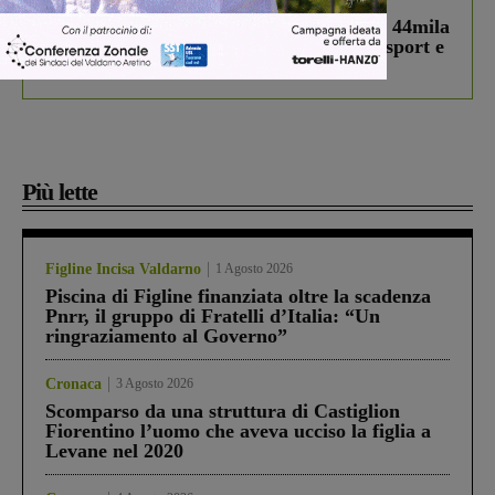
Estra Notizie agosto: Smart Cities, oltre 44mila
studenti coinvolti, torna il bando per lo sport e
debutta il podcast Estrair
Più lette
Figline Incisa Valdarno
1 Agosto 2026
Piscina di Figline finanziata oltre la scadenza
Pnrr, il gruppo di Fratelli d’Italia: “Un
ringraziamento al Governo”
Cronaca
3 Agosto 2026
Scomparso da una struttura di Castiglion
Fiorentino l’uomo che aveva ucciso la figlia a
Levane nel 2020