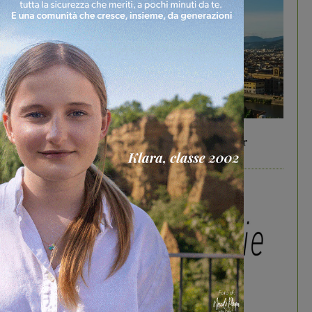
In vetrina
6 Agosto 2026
Gita di famiglia a Firenze: 5 idee per far
divertire i tuoi figli
In vetrina
3 Agosto 2026