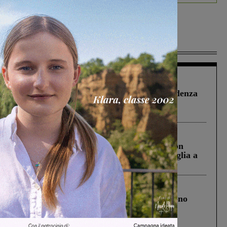
Più lette
Figline Incisa Valdarno
1 Agosto 2026
Piscina di Figline finanziata oltre la scadenza
Pnrr, il gruppo di Fratelli d’Italia: “Un
ringraziamento al Governo”
Cronaca
3 Agosto 2026
Scomparso da una struttura di Castiglion
Fiorentino l’uomo che aveva ucciso la figlia a
Levane nel 2020
Cronaca
4 Agosto 2026
Un anno fa la strage in A1 in cui morirono
Gianni, Giulia e Franco. Lo schianto, il
processo, lo stop ai sorpassi fra tir....