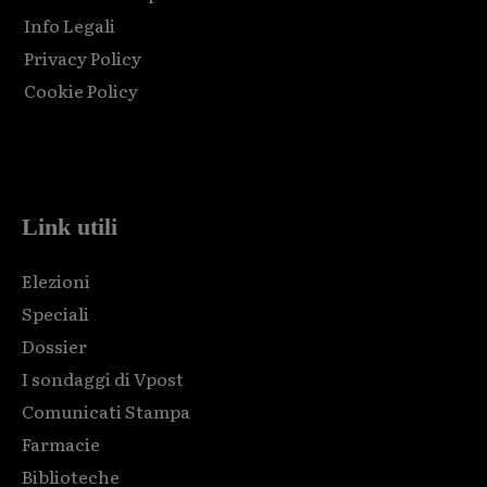
Info Legali
Privacy Policy
Cookie Policy
Html code here! Replace this with any non empty raw html
code and that's it.
Link utili
Elezioni
Speciali
Dossier
I sondaggi di Vpost
Comunicati Stampa
Farmacie
Biblioteche