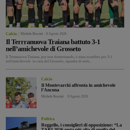
Calcio
Michele Bossini
-
8 Agosto 2026
Il Terrranuova Traiana battuto 3-1
nell’amichevole di Grosseto
Il Terranuova Traiana, pur non demeritando, è stata sconfitto per 3-1
nell'amichevole in casa del Grosseto, squadra di serie...
Calcio
Il Montevarchi affronta in amichevole
l’Ancona
Michele Bossini
-
8 Agosto 2026
Politica
Reggello, i consiglieri di opposizione: “La
TARI 2026 resta più alta di quella del