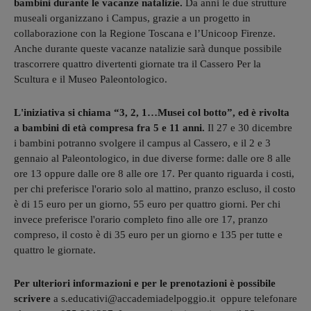
bambini durante le vacanze natalizie.
Da anni le due strutture
museali organizzano i Campus, grazie a un progetto in
collaborazione con la Regione Toscana e l’Unicoop Firenze.
Anche durante queste vacanze natalizie sarà dunque possibile
trascorrere quattro divertenti giornate tra il Cassero Per la
Scultura e il Museo Paleontologico.
L'iniziativa si chiama “3, 2, 1…Musei col botto”, ed è rivolta
a bambini di età compresa fra 5 e 11 anni.
Il 27 e 30 dicembre
i bambini potranno svolgere il campus al Cassero, e il 2 e 3
gennaio al Paleontologico, in due diverse forme: dalle ore 8 alle
ore 13 oppure dalle ore 8 alle ore 17. Per quanto riguarda i costi,
per chi preferisce l'orario solo al mattino, pranzo escluso, il costo
è di 15 euro per un giorno, 55 euro per quattro giorni. Per chi
invece preferisce l'orario completo fino alle ore 17, pranzo
compreso, il costo è di 35 euro per un giorno e 135 per tutte e
quattro le giornate.
Per ulteriori informazioni e per le prenotazioni è possibile
scrivere
a s.educativi@accademiadelpoggio.it oppure telefonare