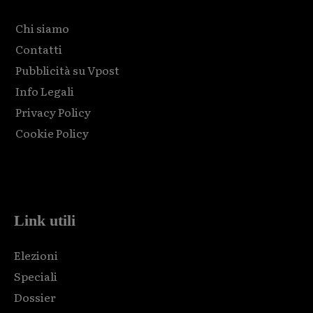
Chi siamo
Contatti
Pubblicità su Vpost
Info Legali
Privacy Policy
Cookie Policy
Html code here! Replace this with any non empty raw html
code and that's it.
Link utili
Elezioni
Speciali
Dossier