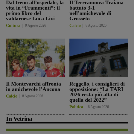
Dal treno all’ospedale, la
Il Terrranuova Traiana
vita in “Frammenti”: il
battuto 3-1
primo libro del
nell’amichevole di
valdarnese Luca Livi
Grosseto
Cultura
9 Agosto 2026
Calcio
8 Agosto 2026
Il Montevarchi affronta
Reggello, i consiglieri di
in amichevole l’Ancona
opposizione: “La TARI
2026 resta più alta di
Calcio
8 Agosto 2026
quella del 2022”
Politica
8 Agosto 2026
In Vetrina