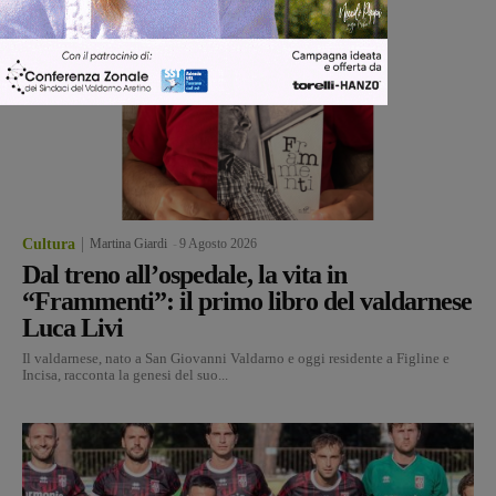
Cultura
Martina Giardi
-
9 Agosto 2026
Dal treno all’ospedale, la vita in
“Frammenti”: il primo libro del valdarnese
Luca Livi
Il valdarnese, nato a San Giovanni Valdarno e oggi residente a Figline e
Incisa, racconta la genesi del suo...