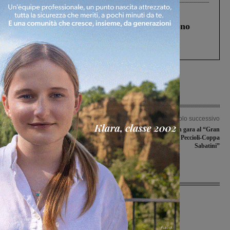
Cronaca
4 Agosto 2026
Un anno fa la strage in A1 in cui morirono
Gianni, Giulia e Franco. Lo schianto, il
processo, lo stop ai sorpassi fra tir....
Articolo precedente
Articolo successivo
Castelnuovese avanti in Coppa,
Francesco Failli in gara al “Gran
avventura al capolinea per Bucinese e
Premio Città di Peccioli-Coppa
Rignanese
Sabatini”
Ultime Notizie