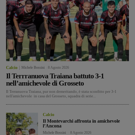
Calcio
Michele Bossini
-
8 Agosto 2026
Il Terrranuova Traiana battuto 3-1
nell’amichevole di Grosseto
Il Terranuova Traiana, pur non demeritando, è stata sconfitto per 3-1
nell'amichevole in casa del Grosseto, squadra di serie...
Calcio
Il Montevarchi affronta in amichevole
l’Ancona
Michele Bossini
-
8 Agosto 2026