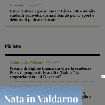
In vetrina
3 Agosto 2026
Estra Notizie agosto: Smart Cities, oltre 44mila
studenti coinvolti, torna il bando per lo sport e
debutta il podcast Estrair
Più lette
Figline Incisa Valdarno
1 Agosto 2026
Piscina di Figline finanziata oltre la scadenza
Pnrr, il gruppo di Fratelli d’Italia: “Un
ringraziamento al Governo”
×
Cronaca
3 Agosto 2026
Scomparso da una struttura di Castiglion
Fiorentino l’uomo che aveva ucciso la figlia a
Levane nel 2020