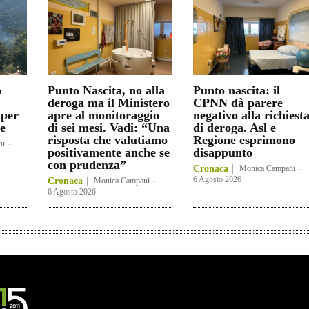
o
Punto Nascita, no alla
Punto nascita: il
deroga ma il Ministero
CPNN dà parere
 per
apre al monitoraggio
negativo alla richiest
e
di sei mesi. Vadi: “Una
di deroga. Asl e
risposta che valutiamo
Regione esprimono
ni
-
positivamente anche se
disappunto
con prudenza”
Cronaca
Monica Campani
-
6 Agosto 2026
Cronaca
Monica Campani
-
6 Agosto 2026