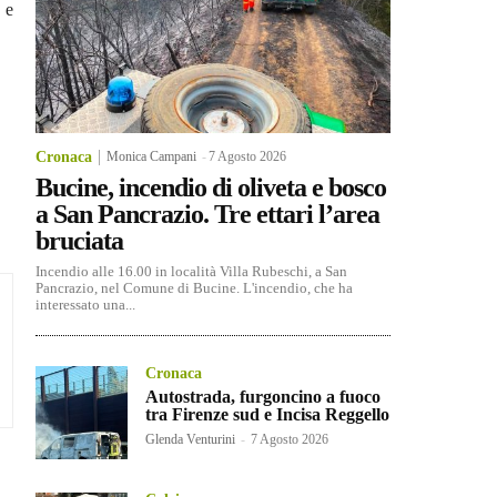
 e
Cronaca
Monica Campani
-
7 Agosto 2026
Bucine, incendio di oliveta e bosco
a San Pancrazio. Tre ettari l’area
bruciata
Incendio alle 16.00 in località Villa Rubeschi, a San
Pancrazio, nel Comune di Bucine. L'incendio, che ha
interessato una...
Cronaca
Autostrada, furgoncino a fuoco
tra Firenze sud e Incisa Reggello
Glenda Venturini
-
7 Agosto 2026