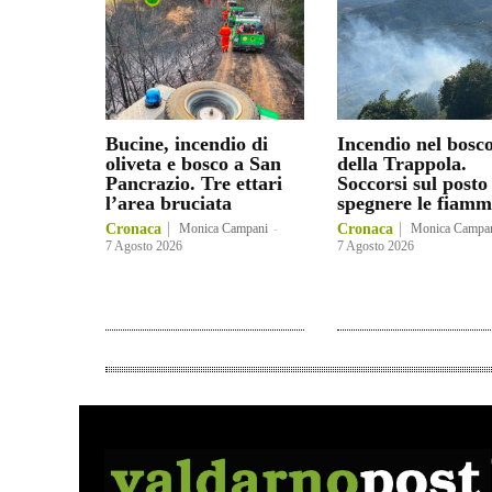
Bucine, incendio di
Incendio nel bosc
oliveta e bosco a San
della Trappola.
Pancrazio. Tre ettari
Soccorsi sul posto
l’area bruciata
spegnere le fiamm
Cronaca
Monica Campani
-
Cronaca
Monica Campa
7 Agosto 2026
7 Agosto 2026