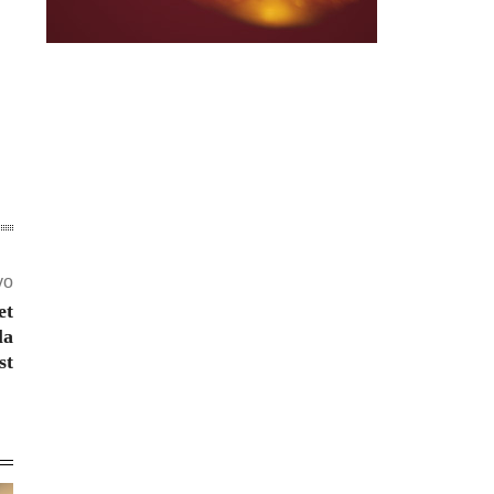
vo
et
la
st