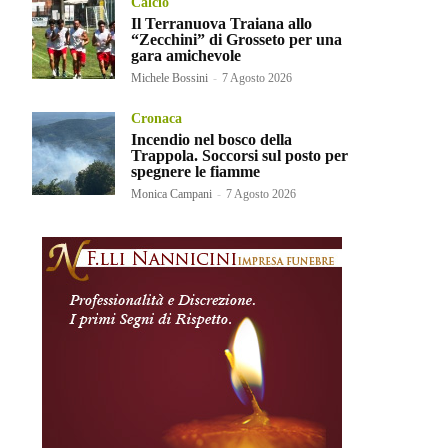
Calcio
Il Terranuova Traiana allo
“Zecchini” di Grosseto per una
gara amichevole
Michele Bossini
-
7 Agosto 2026
Cronaca
Incendio nel bosco della
Trappola. Soccorsi sul posto per
spegnere le fiamme
Monica Campani
-
7 Agosto 2026