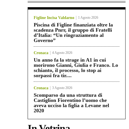
Figline Incisa Valdarno
1 Agosto 2026
Piscina di Figline finanziata oltre la
scadenza Pnrr, il gruppo di Fratelli
d’Italia: “Un ringraziamento al
Governo”
Cronaca
4 Agosto 2026
Un anno fa la strage in A1 in cui
morirono Gianni, Giulia e Franco. Lo
schianto, il processo, lo stop ai
sorpassi fra tir....
Cronaca
3 Agosto 2026
Scomparso da una struttura di
Castiglion Fiorentino l’uomo che
aveva ucciso la figlia a Levane nel
2020
In Vetrina