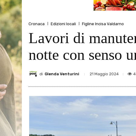
Cronaca
Edizioni locali
Figline Incisa Valdarno
Lavori di manuten
notte con senso u
di
Glenda Venturini
4
21 Maggio 2024