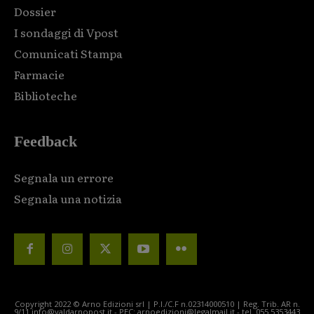
Dossier
I sondaggi di Vpost
Comunicati Stampa
Farmacie
Biblioteche
Feedback
Segnala un errore
Segnala una notizia
Copyright 2022 © Arno Edizioni srl | P.I./C.F n.02314000510 | Reg. Trib. AR n.
9/11 info@valdarnopost.it - PEC: arnoedizioni@legalmail.it - tel. 055.5353443