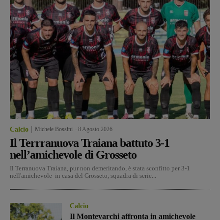
Calcio
Michele Bossini
-
8 Agosto 2026
Il Terrranuova Traiana battuto 3-1
nell’amichevole di Grosseto
Il Terranuova Traiana, pur non demeritando, è stata sconfitto per 3-1
nell'amichevole in casa del Grosseto, squadra di serie...
Calcio
Il Montevarchi affronta in amichevole