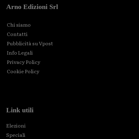
Arno Edizioni Srl
Chi siamo
Contatti
Pubblicità su Vpost
Info Legali
Privacy Policy
Cookie Policy
Html code here! Replace this with any non empty raw html
code and that's it.
Link utili
Elezioni
Speciali