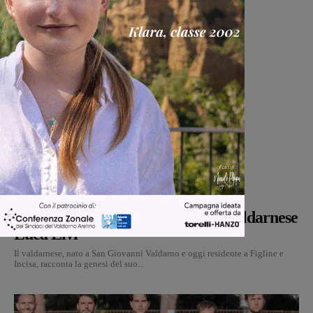
Cultura
Martina Giardi
-
9 Agosto 2026
Dal treno all’ospedale, la vita in
“Frammenti”: il primo libro del valdarnese
Luca Livi
Il valdarnese, nato a San Giovanni Valdarno e oggi residente a Figline e
Incisa, racconta la genesi del suo...