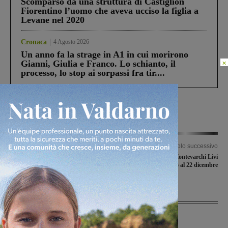
Scomparso da una struttura di Castiglion
Fiorentino l’uomo che aveva ucciso la figlia a
Levane nel 2020
Cronaca
4 Agosto 2026
Un anno fa la strage in A1 in cui morirono
×
Gianni, Giulia e Franco. Lo schianto, il
processo, lo stop ai sorpassi fra tir....
Articolo precedente
Articolo successivo
Ambra: sostituito ma resta in campo,
Il presidente del Montevarchi Livi
la gara non è da ripetere
inibito fino al 22 dicembre
Ultime Notizie