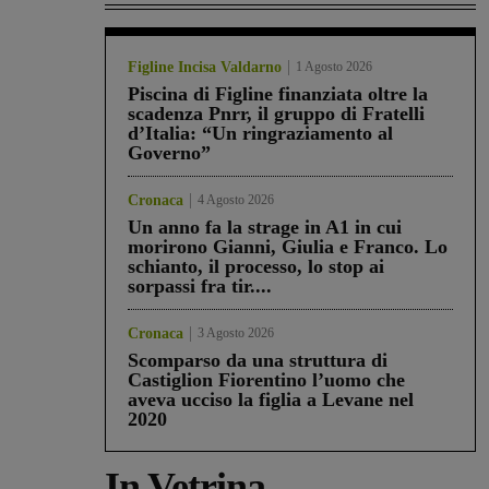
Figline Incisa Valdarno
1 Agosto 2026
Piscina di Figline finanziata oltre la
scadenza Pnrr, il gruppo di Fratelli
d’Italia: “Un ringraziamento al
Governo”
Cronaca
4 Agosto 2026
Un anno fa la strage in A1 in cui
morirono Gianni, Giulia e Franco. Lo
schianto, il processo, lo stop ai
sorpassi fra tir....
Cronaca
3 Agosto 2026
Scomparso da una struttura di
Castiglion Fiorentino l’uomo che
aveva ucciso la figlia a Levane nel
2020
In Vetrina