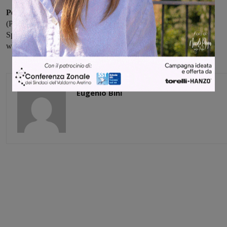
Per informazioni e iscrizioni:
Claudio Massai 3396679269
(Presidente asd Vigor CF), Fabio Lapucci 3339834530 (Direttore
Sportivo asd Vigor CF), oppure consultare il sito della società :
www.iogufo.it.
Eugenio Bini
Share