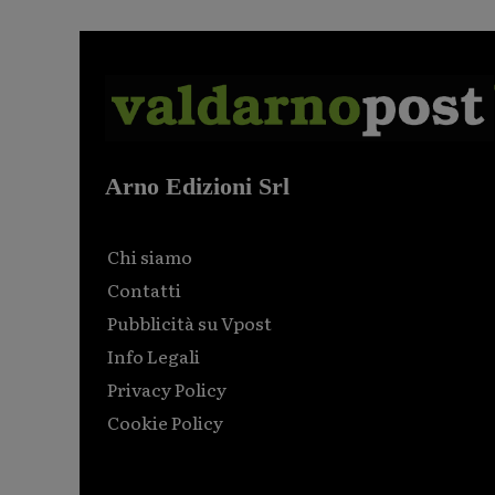
Arno Edizioni Srl
Chi siamo
Contatti
Pubblicità su Vpost
Info Legali
Privacy Policy
Cookie Policy
Html code here! Replace this with any non empty raw
html code and that's it.