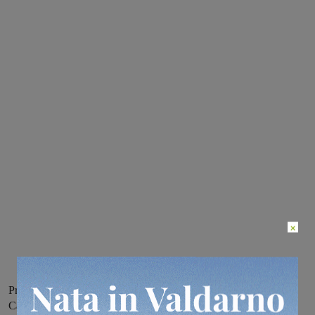
×
Prove gratuite tutti i giorni dal 22 al 27 maggio dalle ore 18.00 al
Campo Sportivo del Montanino (Reggello).