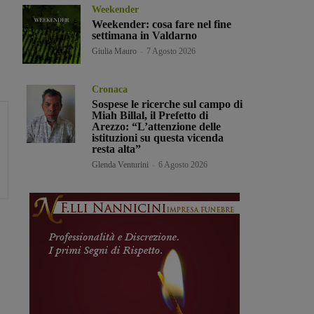
Weekender
Weekender: cosa fare nel fine
settimana in Valdarno
Giulia Mauro
-
7 Agosto 2026
Cronaca
Sospese le ricerche sul campo di
Miah Billal, il Prefetto di
Arezzo: “L’attenzione delle
istituzioni su questa vicenda
resta alta”
Glenda Venturini
-
6 Agosto 2026