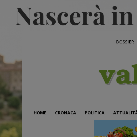
DOSSIER
HOME
CRONACA
POLITICA
ATTUALIT