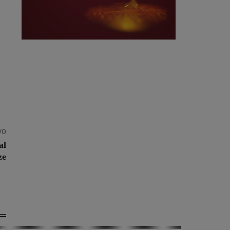
vo
al
ze