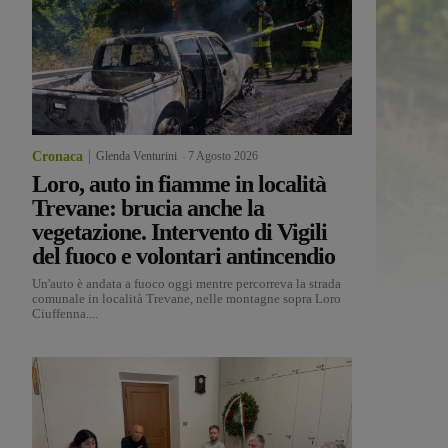
Cronaca
Glenda Venturini
-
7 Agosto 2026
Loro, auto in fiamme in località
Trevane: brucia anche la
vegetazione. Intervento di Vigili
del fuoco e volontari antincendio
Un'auto è andata a fuoco oggi mentre percorreva la strada
comunale in località Trevane, nelle montagne sopra Loro
Ciuffenna....