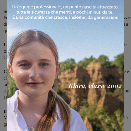
Sei giorni per provare a giocare a calcio.
La Vigor Calcio
Femminile ha deciso di organizzare uno stage per bambine e ragazze
da 8 a 16 anni che amano giocare a pallone e vogliono avvicinarsi a
questo sport.
La società di calcio femminile valdarnese
ha attualmente oltre 80
tesserate e 5 squadre: la prima squadra in Serie C, Juniores,
Giovanissime, Esordienti e Pulcine.
Con questo stage, la Vigor
vuole offrire l’occasione alle bambine e
alle ragazze di provare gratuitamente, insieme agli istruttori e alle
ragazze della prima squadra, l’emozione di entrare in un campo di
calcio. Lo stage si svolgerà tutti i giorni dal 22 al 27 maggio dalle ore
18.00 al Campo Sportivo del Montanino (Reggello).
Inoltre lunedì 22 maggio,
alle ore 21.00 sempre al Campo del
Montanino, la possibilità di provare sarà data anche alle ragazze più
grandi di 16 anni.