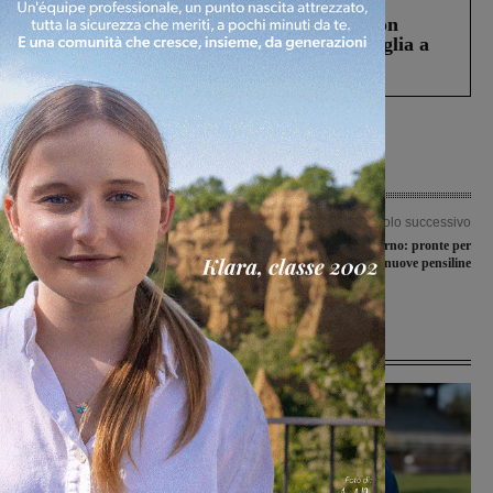
Scomparso da una struttura di Castiglion
Fiorentino l’uomo che aveva ucciso la figlia a
Levane nel 2020
Articolo precedente
Articolo successivo
Bonus per le bollette del servizio
Mobilità in Valdarno: pronte per
idrico: domande da presentare entro
l’installazione nuove pensiline
il 31 maggio
Ultime Notizie