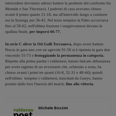
retrocedere dovranno adesso battere la perdente del confronto fra
Montale e San Vincenzo). I padroni di casa avevano chiuso
avanti il primo quarto 21-18, ma all'intervallo lungo a condurre
era la Synergy per 36-45. Nel terzo tempino la Fides accorciava
fino al 58-62, nell'ultima frazione i sangiovannesi davano la
spallata finale,
per imporsi 66-77.
In serie C silver la Oti Galli Terrauova,
dopo avere battuto
Pescia in gara uno con un agevole 91-56 si è ripetuta in gara due
vincendo 55-73 e
festeggiando la permanenza in categoria.
Rispetto alla prima partita i valdarnesi, hanno faticato abbastanza
per avere ragione di un avversario che, schierato a zona, ha
chiuso avanti i primi tre quarti (16-8, 32-31 e 48-44); quindi
nell'ultimo tempino i valdarnesi, trascinati da Gueye, hanno
portato dallo loro l'inerzia del match,
fino alla vittoria.
Michele Bossini