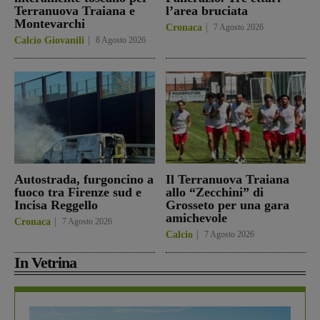
Terranuova Traiana e
l’area bruciata
Montevarchi
Cronaca
7 Agosto 2026
Calcio Giovanili
8 Agosto 2026
Autostrada, furgoncino a
Il Terranuova Traiana
fuoco tra Firenze sud e
allo “Zecchini” di
Incisa Reggello
Grosseto per una gara
amichevole
Cronaca
7 Agosto 2026
Calcio
7 Agosto 2026
In Vetrina