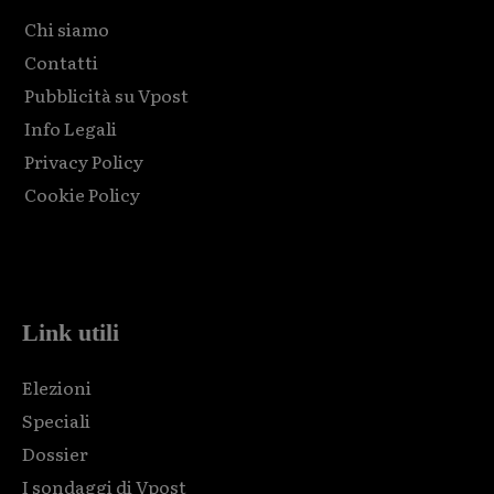
Chi siamo
Contatti
Pubblicità su Vpost
Info Legali
Privacy Policy
Cookie Policy
Html code here! Replace this with any non empty raw html
code and that's it.
Link utili
Elezioni
Speciali
Dossier
I sondaggi di Vpost