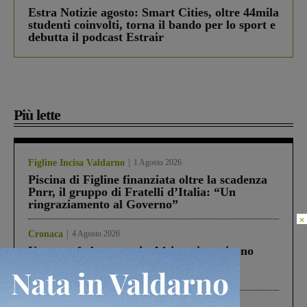
Estra Notizie agosto: Smart Cities, oltre 44mila
studenti coinvolti, torna il bando per lo sport e
debutta il podcast Estrair
Più lette
Figline Incisa Valdarno
1 Agosto 2026
Piscina di Figline finanziata oltre la scadenza
Pnrr, il gruppo di Fratelli d’Italia: “Un
ringraziamento al Governo”
×
Cronaca
4 Agosto 2026
Un anno fa la strage in A1 in cui morirono
Gianni, Giulia e Franco. Lo schianto, il
processo, lo stop ai sorpassi fra tir....
Cronaca
3 Agosto 2026