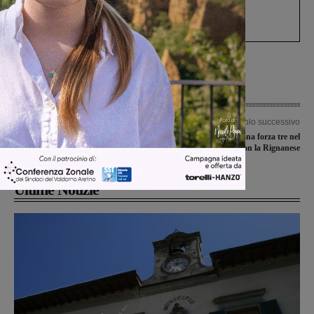
Gianni, Giulia e Franco. Lo schianto, il
processo, lo stop ai sorpassi fra tir....
Articolo precedente
Articolo successivo
Misericordia di San Giovanni e
Terranuova Traiana forza tre nel
Cavriglia: mattina di addestramento
match con la Rignanese
Ultime Notizie