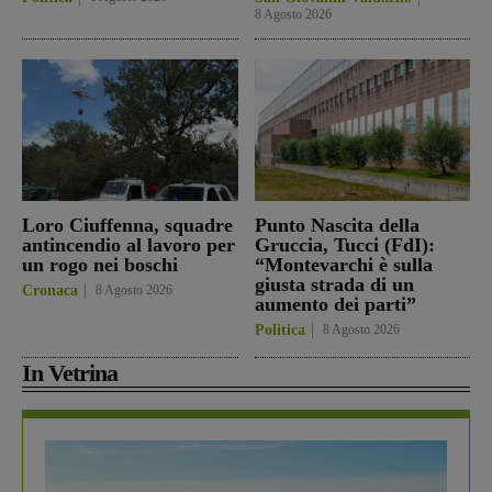
8 Agosto 2026
Loro Ciuffenna, squadre
Punto Nascita della
antincendio al lavoro per
Gruccia, Tucci (FdI):
un rogo nei boschi
“Montevarchi è sulla
giusta strada di un
Cronaca
8 Agosto 2026
aumento dei parti”
Politica
8 Agosto 2026
In Vetrina