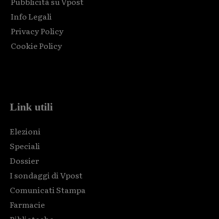
Pubblicità su Vpost
Info Legali
Privacy Policy
Cookie Policy
Html code here! Replace this with any non empty raw html
code and that's it.
Link utili
Elezioni
Speciali
Dossier
I sondaggi di Vpost
Comunicati Stampa
Farmacie