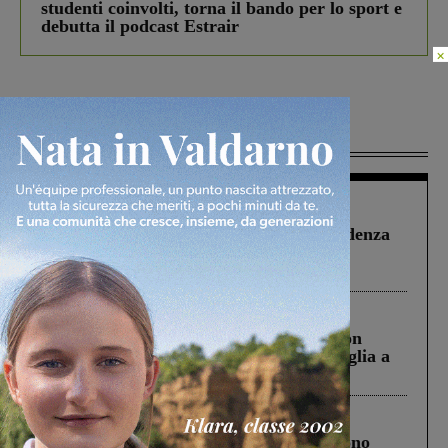
studenti coinvolti, torna il bando per lo sport e
debutta il podcast Estrair
×
Più lette
Figline Incisa Valdarno
1 Agosto 2026
Piscina di Figline finanziata oltre la scadenza
Pnrr, il gruppo di Fratelli d’Italia: “Un
ringraziamento al Governo”
Cronaca
3 Agosto 2026
Scomparso da una struttura di Castiglion
Fiorentino l’uomo che aveva ucciso la figlia a
Levane nel 2020
Cronaca
4 Agosto 2026
Un anno fa la strage in A1 in cui morirono