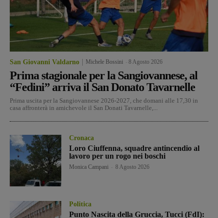
San Giovanni Valdarno
Michele Bossini
-
8 Agosto 2026
Prima stagionale per la Sangiovannese, al
“Fedini” arriva il San Donato Tavarnelle
Prima uscita per la Sangiovannese 2026-2027, che domani alle 17,30 in
casa affronterà in amichevole il San Donati Tavarnelle,...
Cronaca
Loro Ciuffenna, squadre antincendio al
lavoro per un rogo nei boschi
Monica Campani
-
8 Agosto 2026
Politica
Punto Nascita della Gruccia, Tucci (FdI):