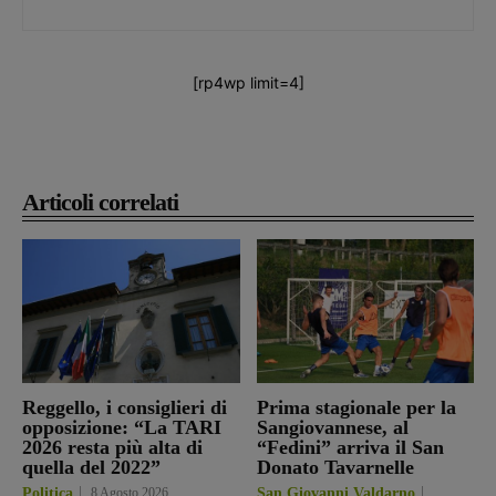
[rp4wp limit=4]
Articoli correlati
Reggello, i consiglieri di
Prima stagionale per la
opposizione: “La TARI
Sangiovannese, al
2026 resta più alta di
“Fedini” arriva il San
quella del 2022”
Donato Tavarnelle
Politica
8 Agosto 2026
San Giovanni Valdarno