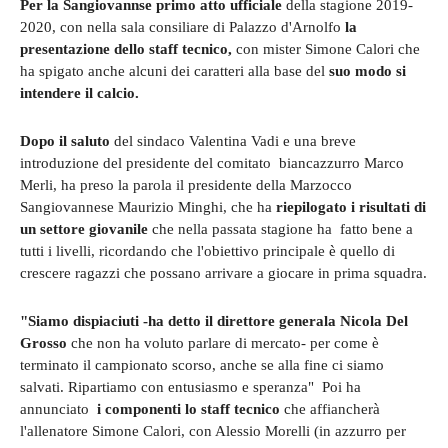
Per la Sangiovannse primo atto ufficiale
della stagione 2019-
2020, con nella sala consiliare di Palazzo d'Arnolfo
la
presentazione dello staff
tecnico,
con mister Simone Calori che
ha spigato anche alcuni dei caratteri alla base del
suo modo si
intendere il calcio.
Dopo il saluto
del sindaco Valentina Vadi e una breve
introduzione del presidente del comitato biancazzurro Marco
Merli, ha preso la parola il presidente della Marzocco
Sangiovannese Maurizio Minghi, che ha
riepilogato i risultati di
un settore giovanile
che nella passata stagione ha fatto bene a
tutti i livelli, ricordando che l'obiettivo principale è quello di
crescere ragazzi che possano arrivare a giocare in prima squadra.
"Siamo dispiaciuti -ha detto il direttore generala Nicola Del
Grosso
che non ha voluto parlare di mercato- per come è
terminato il campionato scorso, anche se alla fine ci siamo
salvati. Ripartiamo con entusiasmo e speranza" Poi ha
annunciato
i componenti lo staff tecnico
che affiancherà
l'allenatore Simone Calori, con Alessio Morelli (in azzurro per