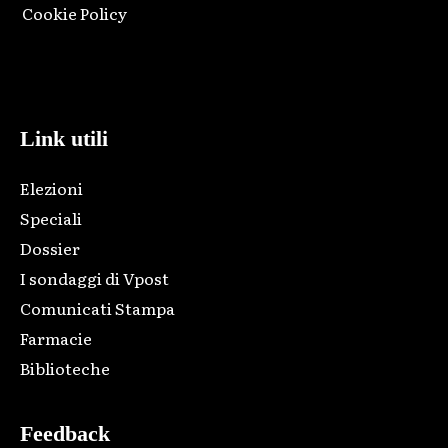
Cookie Policy
Html code here! Replace this with any non empty raw html
code and that's it.
Link utili
Elezioni
Speciali
Dossier
I sondaggi di Vpost
Comunicati Stampa
Farmacie
Biblioteche
Feedback