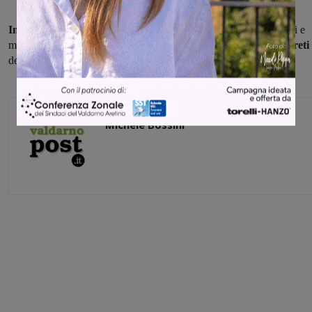
In casa Sangiovannese tutti abili e arruolati eccetto Romanell
i e
mister Ruotolo pare intenzionato
a
confermare modulo e interpreti
della scorsa settimana.
Michele Bossini
Share