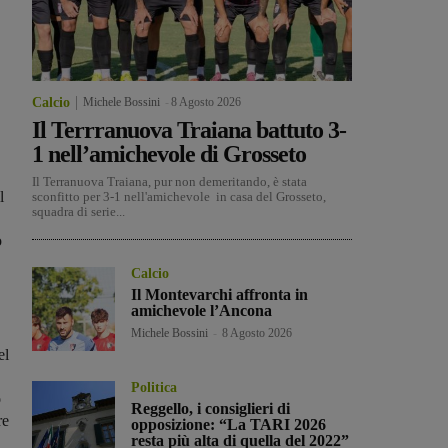
Calcio
Michele Bossini
-
8 Agosto 2026
Il Terrranuova Traiana battuto 3-
1 nell’amichevole di Grosseto
Il Terranuova Traiana, pur non demeritando, è stata
l
sconfitto per 3-1 nell'amichevole in casa del Grosseto,
squadra di serie...
o
Calcio
Il Montevarchi affronta in
amichevole l’Ancona
Michele Bossini
-
8 Agosto 2026
el
Politica
o
Reggello, i consiglieri di
re
opposizione: “La TARI 2026
resta più alta di quella del 2022”