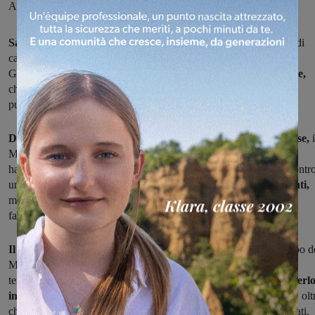
Appuntamento alle 15 al “Virgilio Fedini”
Sangiovannese in campo
domani alle 15 per la settima giornata di
campionato, che vede arrivare allo stadio "Virgilio Fedini" di San
Giovanni una
squadra dal blasone importante come la Massese,
che attualmente si trova
appaiata in classifica
agli azzurri con otto
punti.
Dopo le vittorie ottenute contro Gualdo Casacastalda e Pianese,
i
Marzocco cercherà il terzo successo di fila. Gli ultimi due risultati
hanno ridato fiducia all'ambiente azzurro e sarebbe importante, contr
un
avversario di elevata caratura e con diversi nomi importanti,
mettere via altri tre punti, pur con la consapevolezza che non sarà
facile.
Il mister dei bianconeri Danes
i vuole raccogliere punti sul campo d
Marzocco e per lui buone notizie arrivano circa le condizioni dal
terzino in quota Stampa, mentre
qualche problema potrebbe averl
in mezzo al campo
per le assenze forzate di Aliboni, squalificato, olt
che dei vari Chianese e Dell’Amico, fermi ai box perché infortunati.