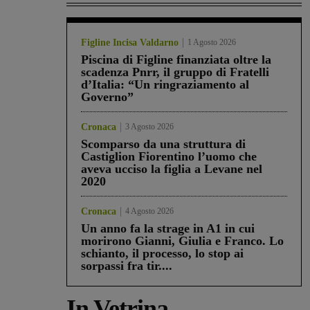
Figline Incisa Valdarno
1 Agosto 2026
Piscina di Figline finanziata oltre la
scadenza Pnrr, il gruppo di Fratelli
d’Italia: “Un ringraziamento al
Governo”
Cronaca
3 Agosto 2026
Scomparso da una struttura di
Castiglion Fiorentino l’uomo che
aveva ucciso la figlia a Levane nel
2020
Cronaca
4 Agosto 2026
Un anno fa la strage in A1 in cui
morirono Gianni, Giulia e Franco. Lo
schianto, il processo, lo stop ai
sorpassi fra tir....
In Vetrina