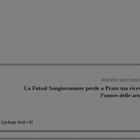
Articolo successi
La Futsal Sangiovannese perde a Prato ma rice
l’onore delle ar
[rp4wp limit=4]