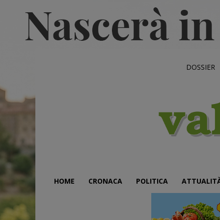
DOSSIER
HOME
CRONACA
POLITICA
ATTUALIT