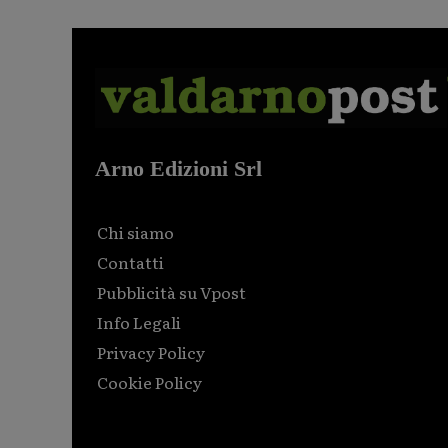
Arno Edizioni Srl
Chi siamo
Contatti
Pubblicità su Vpost
Info Legali
Privacy Policy
Cookie Policy
Html code here! Replace this with any non empty raw
html code and that's it.