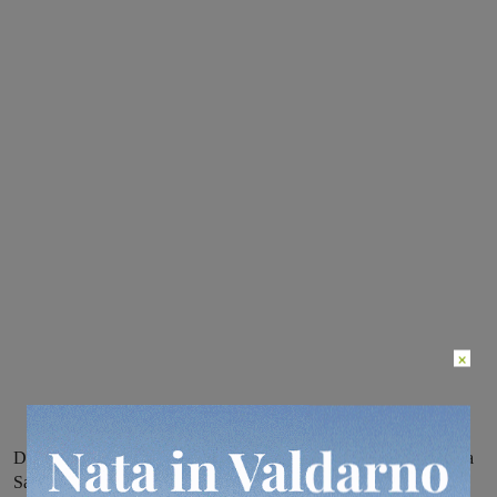
×
Dopo le vittorie ottenute contro Gualdo Casacastalda e Pianese, la
Sangiovannese cercherà di avere la meglio sulla Massese.