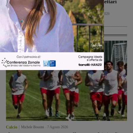
interamente toscano per
Pancrazio. Tre ettari
Terranuova Traiana e
l’area bruciata
Montevarchi
Cronaca
7 Agosto 2026
Calcio Giovanili
8 Agosto 2026
Ultime Calcio
Calcio
Michele Bossini
-
7 Agosto 2026