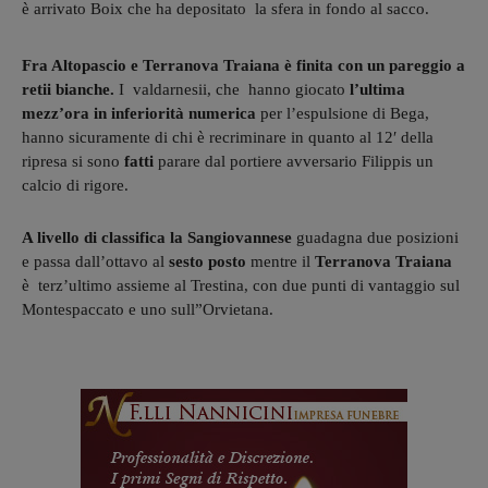
è arrivato Boix che ha depositato la sfera in fondo al sacco.
Fra Altopascio e Terranova Traiana
è finita con un pareggio a
retii bianche.
I valdarnesii, che hanno giocato
l’ultima
mezz’ora in inferiorità numerica
per l’espulsione di Bega,
hanno sicuramente di chi è recriminare in quanto al 12′ della
ripresa si sono
fatti
parare dal portiere avversario Filippis un
calcio di rigore.
A livello di classifica la Sangiovannese
guadagna due posizioni
e passa dall’ottavo al
sesto posto
mentre il
Terranova Traiana
è terz’ultimo assieme al Trestina, con due punti di vantaggio sul
Montespaccato e uno sull”Orvietana.