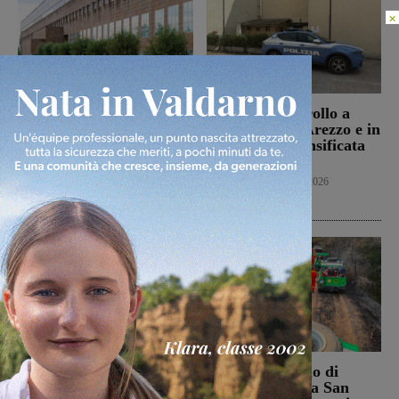
×
Punto Nascita della
Servizi di controllo a
Gruccia, Tucci (FdI):
Montevarchi, Arezzo e in
“Montevarchi è sulla
provincia: intensificata
giusta strada di un
l’attività
aumento dei parti”
Cronaca
8 Agosto 2026
Politica
8 Agosto 2026
Campionato nazionale
Bucine, incendio di
Juniores, girone
oliveta e bosco a San