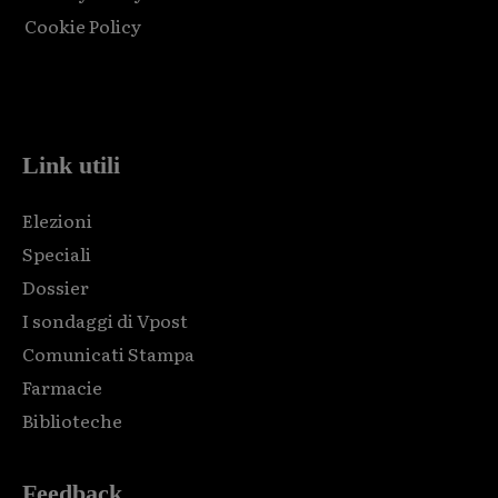
Cookie Policy
Html code here! Replace this with any non empty raw html
code and that's it.
Link utili
Elezioni
Speciali
Dossier
I sondaggi di Vpost
Comunicati Stampa
Farmacie
Biblioteche
Feedback