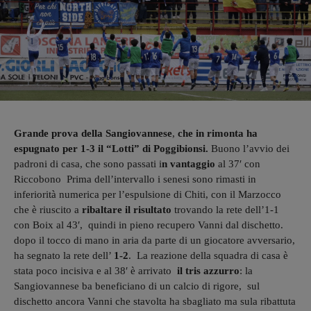
Grande prova della Sangiovannese
,
che in rimonta ha
espugnato per 1-3 il “Lotti” di Poggibionsi.
Buono l’avvio dei
padroni di casa, che sono passati i
n vantaggio
al 37′ con
Riccobono Prima dell’intervallo i senesi sono rimasti in
inferiorità numerica per l’espulsione di Chiti, con il Marzocco
che è riuscito a
ribaltare il risultato
trovando la rete dell’1-1
con Boix al 43′, quindi in pieno recupero Vanni dal dischetto.
dopo il tocco di mano in aria da parte di un giocatore avversario,
ha segnato la rete dell’
1-2
. La reazione della squadra di casa è
stata poco incisiva e al 38′ è arrivato
il tris azzurro
: la
Sangiovannese ba beneficiano di un calcio di rigore, sul
dischetto ancora Vanni che stavolta ha sbagliato ma sula ribattuta