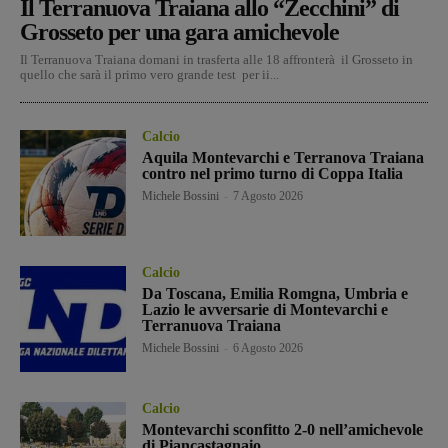
Il Terranuova Traiana allo “Zecchini” di
Grosseto per una gara amichevole
Il Terranuova Traiana domani in trasferta alle 18 affronterà il Grosseto in
quello che sarà il primo vero grande test per ii...
Calcio
Aquila Montevarchi e Terranova Traiana
contro nel primo turno di Coppa Italia
Michele Bossini
-
7 Agosto 2026
Calcio
Da Toscana, Emilia Romgna, Umbria e
Lazio le avversarie di Montevarchi e
Terranuova Traiana
Michele Bossini
-
6 Agosto 2026
Calcio
Montevarchi sconfitto 2-0 nell’amichevole
di Piancastagnaio