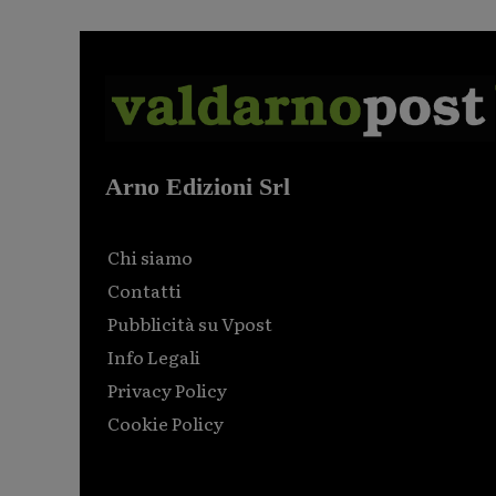
Arno Edizioni Srl
Chi siamo
Contatti
Pubblicità su Vpost
Info Legali
Privacy Policy
Cookie Policy
Html code here! Replace this with any non empty raw
html code and that's it.