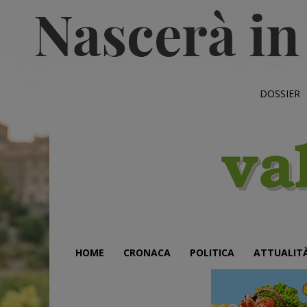
DOSSIER
HOME
CRONACA
POLITICA
ATTUALIT