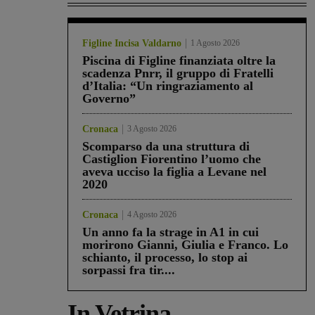
Figline Incisa Valdarno
1 Agosto 2026
Piscina di Figline finanziata oltre la
scadenza Pnrr, il gruppo di Fratelli
d’Italia: “Un ringraziamento al
Governo”
Cronaca
3 Agosto 2026
Scomparso da una struttura di
Castiglion Fiorentino l’uomo che
aveva ucciso la figlia a Levane nel
2020
Cronaca
4 Agosto 2026
Un anno fa la strage in A1 in cui
morirono Gianni, Giulia e Franco. Lo
schianto, il processo, lo stop ai
sorpassi fra tir....
In Vetrina