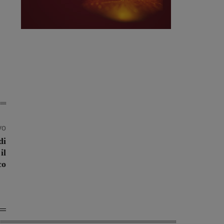
vo
di
il
co