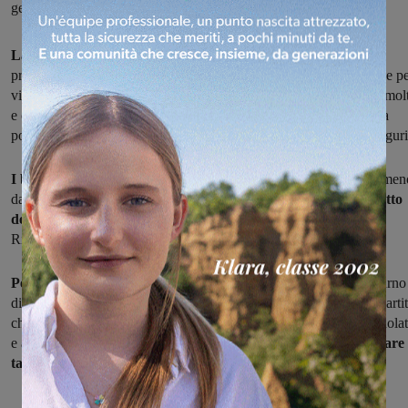
gennaio contro il quotato Ponsacco
La Rignanese
è attesa da una partita che sulla carta appare dal
pronostico blindato come quella contro
la capolista Sanremo,
che pe
vincere il campionato ha allestito una rosa importante spendendo mol
e che arriverà in Valdarno per fare bottino pieno e difendere la sua
posizione in testa
davanti al Ponsacco,
a una sola lunghezza dai liguri
I biancoverdi di Guarducci
sono quelli che hanno forse un po' men
da perdere fra le due e proveranno comunque a vincere,
nel rispetto
della "par condicio"
, visto che sono lo scorso 21 gennaio la
Rignanese, sempre in casa, superò 2-1 il Ponsacco.
Per la gara di oggi assente Bennati
(non ha potuto scontare il turno
di squalifica domenica scorsa a San Donato causa il rinvio della partit
che sarà recuperata il 21 marzo), mentre per il resto tutti abili, arruolat
e a pronti a dare il loro contributo
nel difficile tentativo di mandare 
tappeto la capolista.