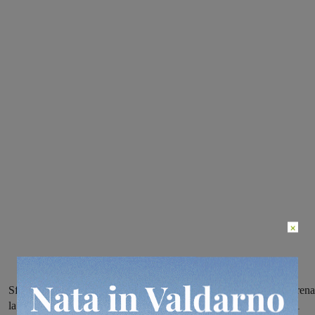
×
Sfida con tasso di difficoltà alto per la Rignanese, che proverà a frena
la corsa della corazzata Sanremo cosi come era riuscita a fare il 21