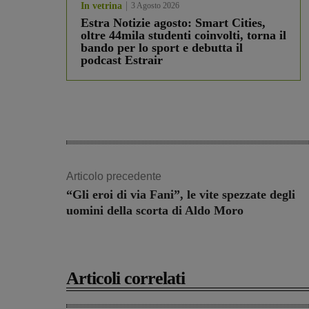
In vetrina
3 Agosto 2026
Estra Notizie agosto: Smart Cities,
oltre 44mila studenti coinvolti, torna il
bando per lo sport e debutta il
podcast Estrair
Articolo precedente
“Gli eroi di via Fani”, le vite spezzate degli
uomini della scorta di Aldo Moro
Articoli correlati