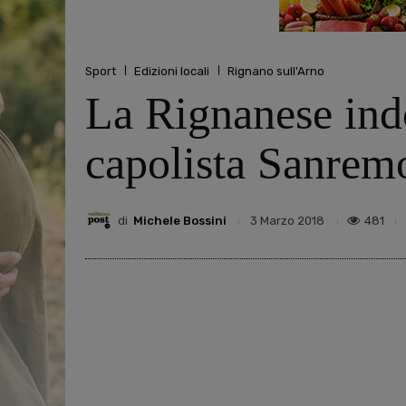
Sport
Edizioni locali
Rignano sull'Arno
La Rignanese indo
capolista Sanrem
di
Michele Bossini
481
3 Marzo 2018