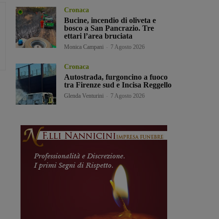
Cronaca
Bucine, incendio di oliveta e
bosco a San Pancrazio. Tre
ettari l’area bruciata
Monica Campani
-
7 Agosto 2026
Cronaca
Autostrada, furgoncino a fuoco
tra Firenze sud e Incisa Reggello
Glenda Venturini
-
7 Agosto 2026