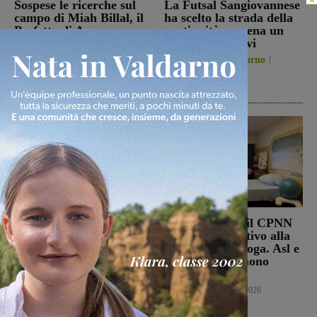
Sospese le ricerche sul
La Futsal Sangiovannese
campo di Miah Billal, il
ha scelto la strada della
Prefetto di Arezzo:
continuità, appena un
“L’attenzione delle
paio i volti nuovi
istituzioni su questa
San Giovanni Valdarno
vicenda resta alta”
6 Agosto 2026
Cronaca
6 Agosto 2026
Punto Nascita, no alla
Punto nascita: il CPNN
deroga ma il Ministero
dà parere negativo alla
apre al monitoraggio di
richiesta di deroga. Asl e
sei mesi. Vadi: “Una
Regione esprimono
risposta che valutiamo
disappunto
positivamente anche se
Cronaca
6 Agosto 2026
con prudenza”
Cronaca
6 Agosto 2026