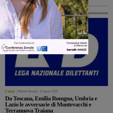
Ultime Calcio
Calcio
Michele Bossini
-
6 Agosto 2026
Da Toscana, Emilia Romgna, Umbria e
Lazio le avversarie di Montevarchi e
Terranuova Traiana