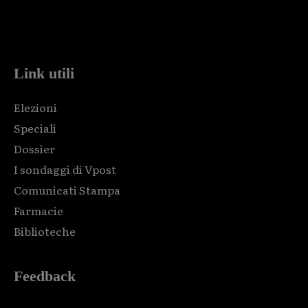
Html code here! Replace this with any non empty raw html
code and that's it.
Link utili
Elezioni
Speciali
Dossier
I sondaggi di Vpost
Comunicati Stampa
Farmacie
Biblioteche
Feedback