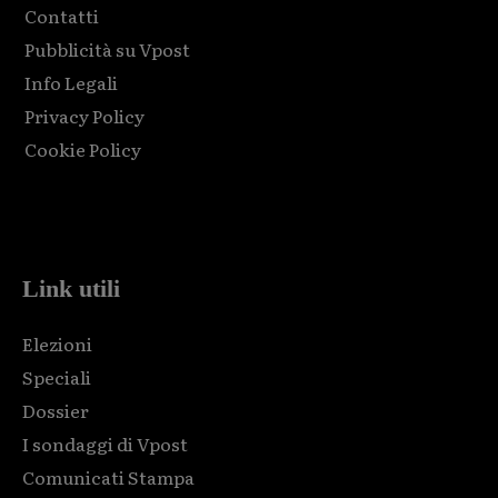
Contatti
Pubblicità su Vpost
Info Legali
Privacy Policy
Cookie Policy
Html code here! Replace this with any non empty raw html
code and that's it.
Link utili
Elezioni
Speciali
Dossier
I sondaggi di Vpost
Comunicati Stampa