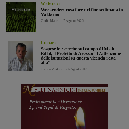
Weekender
Weekender: cosa fare nel fine settimana in
Valdarno
Giulia Mauro
-
7 Agosto 2026
Cronaca
Sospese le ricerche sul campo di Miah
Billal, il Prefetto di Arezzo: “L’attenzione
delle istituzioni su questa vicenda resta
alta”
Glenda Venturini
-
6 Agosto 2026