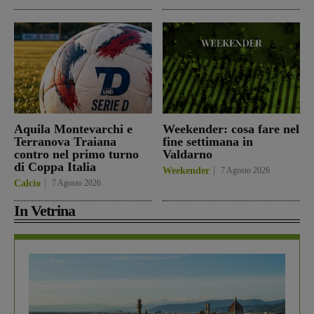
Aquila Montevarchi e
Weekender: cosa fare nel
Terranova Traiana
fine settimana in
contro nel primo turno
Valdarno
di Coppa Italia
Weekender
7 Agosto 2026
Calcio
7 Agosto 2026
In Vetrina