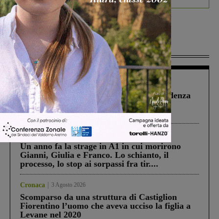
Più lette
Figline Incisa Valdarno
1 Agosto 2026
Piscina di Figline finanziata oltre la scadenza
Pnrr, il gruppo di Fratelli d’Italia: “Un
ringraziamento al Governo”
Cronaca
4 Agosto 2026
Un anno fa la strage in A1 in cui morirono
Gianni, Giulia e Franco. Lo schianto, il
processo, lo stop ai sorpassi fra tir....
Cronaca
3 Agosto 2026
Scomparso da una struttura di Castiglion
Fiorentino l’uomo che aveva ucciso la figlia a
Levane nel 2020