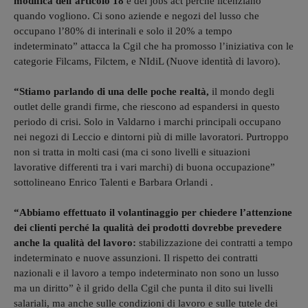
modifica dell’articolo 18
e del jobs act perché licenziano
quando vogliono. Ci sono aziende e negozi del lusso che
occupano l’80% di interinali e solo il 20% a tempo
indeterminato” attacca la Cgil che ha promosso l’iniziativa con le
categorie Filcams, Filctem, e NIdiL (Nuove identità di lavoro).
“Stiamo parlando di una delle poche realtà,
il mondo degli
outlet delle grandi firme, che riescono ad espandersi in questo
periodo di crisi. Solo in Valdarno i marchi principali occupano
nei negozi di Leccio e dintorni più di mille lavoratori. Purtroppo
non si tratta in molti casi (ma ci sono livelli e situazioni
lavorative differenti tra i vari marchi) di buona occupazione”
sottolineano Enrico Talenti e Barbara Orlandi .
“Abbiamo effettuato il volantinaggio per chiedere l’attenzione
dei clienti perché la qualità dei prodotti dovrebbe prevedere
anche la qualità del lavoro:
stabilizzazione dei contratti a tempo
indeterminato e nuove assunzioni. Il rispetto dei contratti
nazionali e il lavoro a tempo indeterminato non sono un lusso
ma un diritto” è il grido della Cgil che punta il dito sui livelli
salariali, ma anche sulle condizioni di lavoro e sulle tutele dei