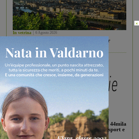
×
In vetrina
6 Agosto 2026
Gita di famiglia a Firenze: 5 idee per far
divertire i tuoi figli
In vetrina
3 Agosto 2026
Estra Notizie agosto: Smart Cities, oltre 44mila
studenti coinvolti, torna il bando per lo sport e
debutta il podcast Estrair