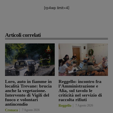
[rp4wp limit=4]
Articoli correlati
Loro, auto in fiamme in
Reggello: incontro fra
località Trevane: brucia
l’Amministrazione e
anche la vegetazione.
Alia, sul tavolo le
Intervento di Vigili del
criticità nel servizio di
fuoco e volontari
raccolta rifiuti
antincendio
Reggello
7 Agosto 2026
Cronaca
7 Agosto 2026