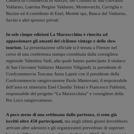
Camera di Commercio di Arezzo, dei Comuni di San Giovanni
Valdarno, Laterina Pergine Valdarno, Montevarchi, Cavriglia e
Bucine ed il contributo di Enel, Moretti spa, Banca del Valdarno,
Savini e altri sponsor privati
In sole cinque edizioni La Marzocchina è riuscita ad
appassionare gli amanti del ciclismo vintage e dello slow
tourism
. La presentazione ufficiale si è tenuta a Firenze nel
corso di una conferenza stampa coordinata dalla consigliera
regionale Valentina Vadi, alla quale hanno partecipato il sindaco
di San Giovanni Valdarno Maurizio Viligiardi, la presidente di
Confcommercio Toscana Anna Lapini con il presidente della
Confcommercio sangiovannese Paolo Mantovani, il responsabile
dell’area ex mineraria Enel Claudio Teloni e Francesco Fabbrini,
responsabile del progetto “La Marzocchina” e consigliere della
Pro Loco sangiovannese.
A poco meno di una settimana dalla partenza, si sono già
iscritti oltre 450 partecipanti,
ma negli ultimi giorni dovrebbero
arrivare altre adesioni e gli organizzatori prevedono di superare