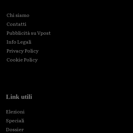
Chi siamo
Contatti
Pubblicità su Vpost
Info Legali
Privacy Policy
Cookie Policy
Html code here! Replace this with any non empty raw html
code and that's it.
Link utili
Elezioni
Speciali
Dossier