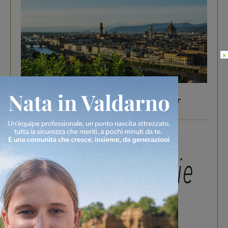
×
In vetrina
6 Agosto 2026
Gita di famiglia a Firenze: 5 idee per far
divertire i tuoi figli
In vetrina
3 Agosto 2026