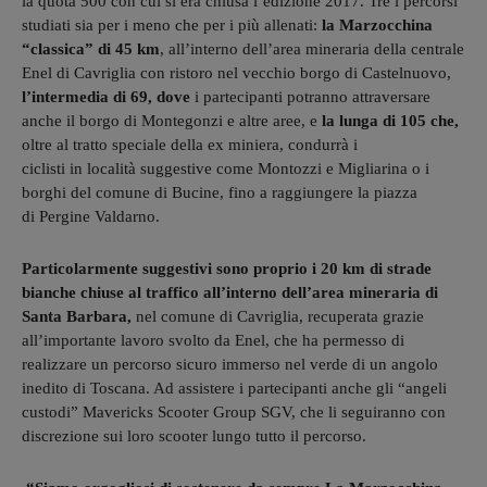
la quota 500 con cui si era chiusa l’edizione 2017. Tre i percorsi
studiati sia per i meno che per i più allenati:
la Marzocchina
“classica” di 45 km
, all’interno dell’area mineraria della centrale
Enel di Cavriglia con ristoro nel vecchio borgo di Castelnuovo,
l’intermedia di 69, dove
i partecipanti potranno attraversare
anche il borgo di Montegonzi e altre aree, e
la lunga di 105 che,
oltre al tratto speciale della ex miniera,
condurrà i
ciclisti
in
località suggestive come Montozzi e Migliarina o i
borghi del comune di Bucine, fino a raggiungere la piazza
di Pergine Valdarno.
Particolarmente suggestivi sono proprio i 20 km di strade
bianche chiuse al traffico all’interno dell’area mineraria di
Santa Barbara,
nel comune di Cavriglia, recuperata grazie
all’importante lavoro svolto da Enel, che ha permesso di
realizzare un percorso sicuro immerso nel verde di un angolo
inedito di Toscana. Ad assistere i partecipanti anche gli “angeli
custodi” Mavericks Scooter Group SGV, che li seguiranno con
discrezione sui loro scooter lungo tutto il percorso.