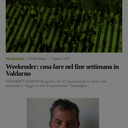
Weekender
Giulia Mauro
-
7 Agosto 2026
Weekender: cosa fare nel fine settimana in
Valdarno
VENERDÌ 7 AGOSTO Reggello- Per il Cinema sotto le Stelle sarà
proiettato a Vaggio il film d’animazione “Tartarughe...