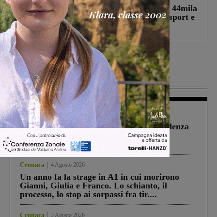
Estra Notizie agosto: Smart Cities, oltre 44mila
studenti coinvolti, torna il bando per lo sport e
debutta il podcast Estrair
Più lette
Figline Incisa Valdarno
1 Agosto 2026
Piscina di Figline finanziata oltre la scadenza
Pnrr, il gruppo di Fratelli d’Italia: “Un
ringraziamento al Governo”
Cronaca
4 Agosto 2026
Un anno fa la strage in A1 in cui morirono
Gianni, Giulia e Franco. Lo schianto, il
processo, lo stop ai sorpassi fra tir....
Cronaca
3 Agosto 2026