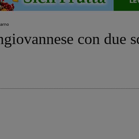
darno
giovannese con due sq