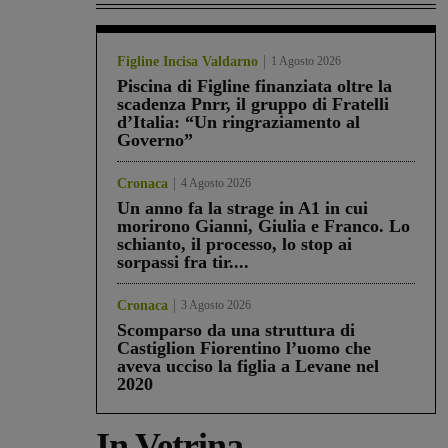
Figline Incisa Valdarno
1 Agosto 2026
Piscina di Figline finanziata oltre la
scadenza Pnrr, il gruppo di Fratelli
d’Italia: “Un ringraziamento al
Governo”
Cronaca
4 Agosto 2026
Un anno fa la strage in A1 in cui
morirono Gianni, Giulia e Franco. Lo
schianto, il processo, lo stop ai
sorpassi fra tir....
Cronaca
3 Agosto 2026
Scomparso da una struttura di
Castiglion Fiorentino l’uomo che
aveva ucciso la figlia a Levane nel
2020
In Vetrina