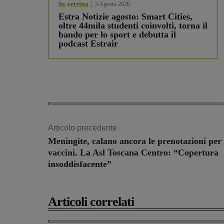
In vetrina
3 Agosto 2026
Estra Notizie agosto: Smart Cities,
oltre 44mila studenti coinvolti, torna il
bando per lo sport e debutta il
podcast Estrair
Articolo precedente
Meningite, calano ancora le prenotazioni per 
vaccini. La Asl Toscana Centro: “Copertura
insoddisfacente”
Articoli correlati