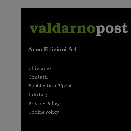
Arno Edizioni Srl
Chi siamo
Contatti
Pubblicità su Vpost
Info Legali
Privacy Policy
Cookie Policy
Html code here! Replace this with any non empty raw
html code and that's it.