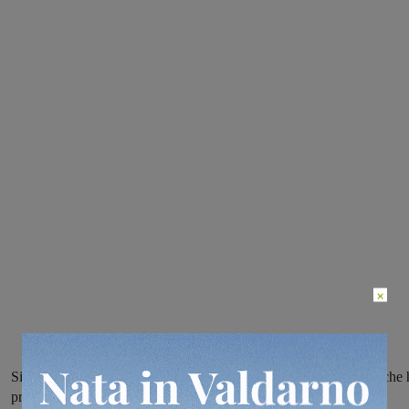
×
Si sono qualificate per le finali nazionali di Pesaro sia la squadra che
preso parte al “Trofeo prime gare” che le allieve di seconda fascia