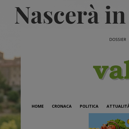
DOSSIER
HOME
CRONACA
POLITICA
ATTUALIT