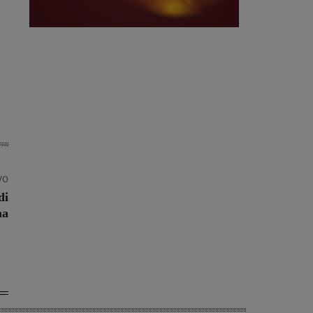
vo
di
na