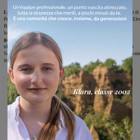
La Ginnastica Sangiovannese
si è qualificata alle finali nazionali di
Pesaro con due squadre. Il gruppo composto da Asia Guivizzani, Ele
Bartoli e Sara Basciu
ha vinto, a Camaiore,
il campionato regionale "Trofeo prime
gare"
guadagnandosi così il pass per la fase che mette in palio il
tricolore. Lo stesso dicesi per le
allieve di seconda fascia
Arianna
Salusti, Livia Romei ed Elena Santoni, la cui qualificazione è arrivata
in virtù del sesto posto nella prova regionale di categoria.
Michele Bossini