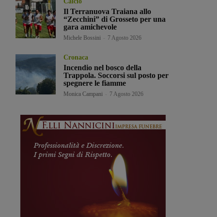
Calcio
Il Terranuova Traiana allo
“Zecchini” di Grosseto per una
gara amichevole
Michele Bossini
-
7 Agosto 2026
Cronaca
Incendio nel bosco della
Trappola. Soccorsi sul posto per
spegnere le fiamme
Monica Campani
-
7 Agosto 2026