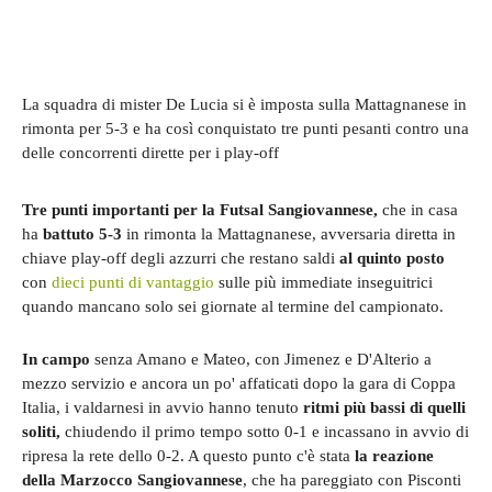
La squadra di mister De Lucia si è imposta sulla Mattagnanese in
rimonta per 5-3 e ha così conquistato tre punti pesanti contro una
delle concorrenti dirette per i play-off
Tre punti importanti per la Futsal Sangiovannese,
che in casa
ha
battuto 5-3
in rimonta la Mattagnanese, avversaria diretta in
chiave play-off degli azzurri che restano saldi
al quinto posto
con
dieci punti di vantaggio
sulle più immediate inseguitrici
quando mancano solo sei giornate al termine del campionato.
In campo
senza Amano e Mateo, con Jimenez e D'Alterio a
mezzo servizio e ancora un po' affaticati dopo la gara di Coppa
Italia, i valdarnesi in avvio hanno tenuto
ritmi più bassi di quelli
soliti,
chiudendo il primo tempo sotto 0-1 e incassano in avvio di
ripresa la rete dello 0-2. A questo punto c'è stata
la reazione
della Marzocco Sangiovannese
, che ha pareggiato con Pisconti