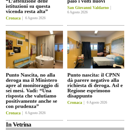
“L’attenzione delle
paio i volti nuovi
istituzioni su questa
San Giovanni Valdarno
vicenda resta alta”
6 Agosto 2026
Cronaca
6 Agosto 2026
Punto Nascita, no alla
Punto nascita: il CPNN
deroga ma il Ministero
dà parere negativo alla
apre al monitoraggio di
richiesta di deroga. Asl e
sei mesi. Vadi: “Una
Regione esprimono
risposta che valutiamo
disappunto
positivamente anche se
Cronaca
6 Agosto 2026
con prudenza”
Cronaca
6 Agosto 2026
In Vetrina