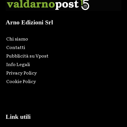
Arno Edizioni Srl
Chi siamo
Contatti
Pubblicità su Vpost
Info Legali
Privacy Policy
Cookie Policy
Html code here! Replace this with any non empty raw html
code and that's it.
Link utili