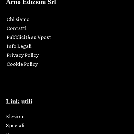
Arno Edizioni Srl
Chi siamo
Contatti
Pubblicità su Vpost
Info Legali
Privacy Policy
Cookie Policy
Html code here! Replace this with any non empty raw html
code and that's it.
Link utili
Elezioni
Speciali