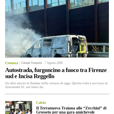
Cronaca
Glenda Venturini
-
7 Agosto 2026
Autostrada, furgoncino a fuoco tra Firenze
sud e Incisa Reggello
Un altro mezzo in fiamme nella cronaca di oggi. Questa volta è successo in
Autostrada A1, nel tratto fra...
Calcio
Il Terranuova Traiana allo “Zecchini” di
Grosseto per una gara amichevole