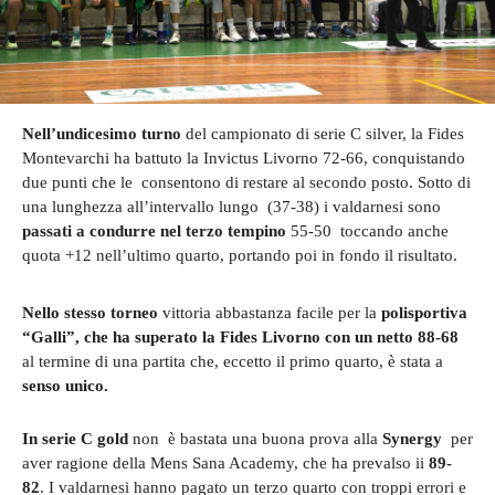
Nell’undicesimo turno
del campionato di serie C silver, la Fides
Montevarchi ha battuto la Invictus Livorno 72-66, conquistando
due punti che le consentono di restare al secondo posto. Sotto di
una lunghezza all’intervallo lungo (37-38) i valdarnesi sono
passati a condurre nel terzo tempino
55-50 toccando anche
quota +12 nell’ultimo quarto, portando poi in fondo il risultato.
Nello stesso torneo
vittoria abbastanza facile per la
polisportiva
“Galli”, che ha superato la Fides Livorno con un netto 88-68
al termine di una partita che, eccetto il primo quarto, è stata a
senso unico.
In serie C gold
non è bastata una buona prova alla
Synergy
per
aver ragione della Mens Sana Academy, che ha prevalso ii
89-
82
. I valdarnesi hanno pagato un terzo quarto con troppi errori e