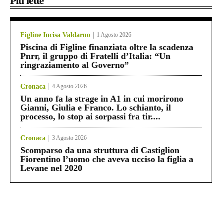
Più lette
Figline Incisa Valdarno
1 Agosto 2026
Piscina di Figline finanziata oltre la scadenza
Pnrr, il gruppo di Fratelli d’Italia: “Un
ringraziamento al Governo”
Cronaca
4 Agosto 2026
Un anno fa la strage in A1 in cui morirono
Gianni, Giulia e Franco. Lo schianto, il
processo, lo stop ai sorpassi fra tir....
Cronaca
3 Agosto 2026
Scomparso da una struttura di Castiglion
Fiorentino l’uomo che aveva ucciso la figlia a
Levane nel 2020