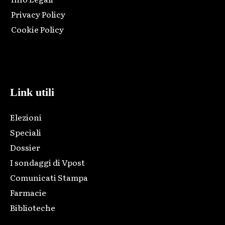
Privacy Policy
Cookie Policy
Html code here! Replace this with any non empty raw html
code and that's it.
Link utili
Elezioni
Speciali
Dossier
I sondaggi di Vpost
Comunicati Stampa
Farmacie
Biblioteche