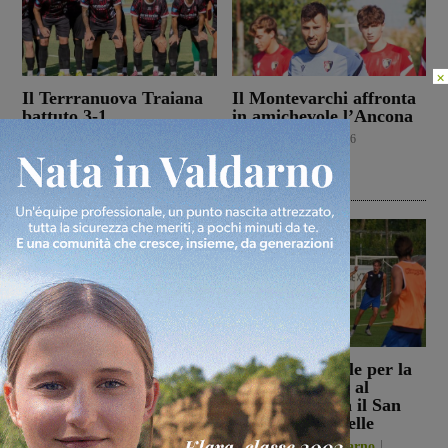
×
Il Terrranuova Traiana
Il Montevarchi affronta
battuto 3-1
in amichevole l’Ancona
nell’amichevole di
Calcio
8 Agosto 2026
Grosseto
Calcio
8 Agosto 2026
Reggello, i consiglieri di
Prima stagionale per la
opposizione: “La TARI
Sangiovannese, al
2026 resta più alta di
“Fedini” arriva il San
quella del 2022”
Donato Tavarnelle
Politica
8 Agosto 2026
San Giovanni Valdarno