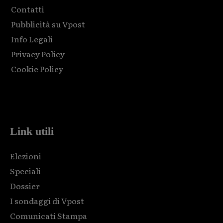
Contatti
Pubblicità su Vpost
Info Legali
Privacy Policy
Cookie Policy
Html code here! Replace this with any non empty raw html
code and that's it.
Link utili
Elezioni
Speciali
Dossier
I sondaggi di Vpost
Comunicati Stampa