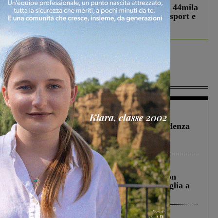
Estra Notizie agosto: Smart Cities, oltre 44mila
studenti coinvolti, torna il bando per lo sport e
debutta il podcast Estrair
Più lette
Figline Incisa Valdarno
1 Agosto 2026
Piscina di Figline finanziata oltre la scadenza
Pnrr, il gruppo di Fratelli d’Italia: “Un
ringraziamento al Governo”
Cronaca
3 Agosto 2026
Scomparso da una struttura di Castiglion
Fiorentino l’uomo che aveva ucciso la figlia a
Levane nel 2020
Cronaca
4 Agosto 2026