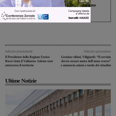
Un anno fa la strage in A1 in cui morirono
Gianni, Giulia e Franco. Lo schianto, il
processo, lo stop ai sorpassi fra tir....
Articolo precedente
Articolo successivo
Il Presidente della Regione Enrico
Gestione rifiuti, Viligiardi: “Il servizio
Rossi visita il Valdarno. Sabato tour
dovrà costare meno dell’anno scorso”
attraverso il territorio
e annuncia azioni a tutela dei cittadini
Ultime Notizie