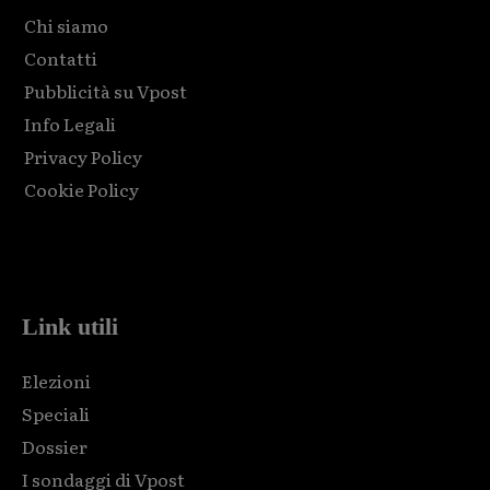
Chi siamo
Contatti
Pubblicità su Vpost
Info Legali
Privacy Policy
Cookie Policy
Html code here! Replace this with any non empty raw html
code and that's it.
Link utili
Elezioni
Speciali
Dossier
I sondaggi di Vpost