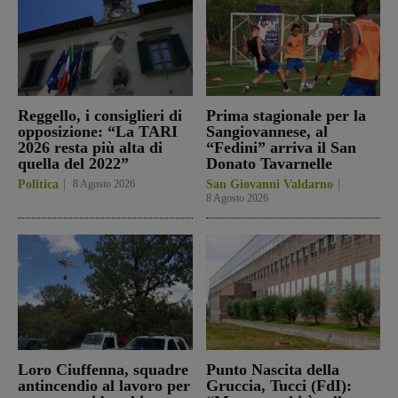
Reggello, i consiglieri di
Prima stagionale per la
opposizione: “La TARI
Sangiovannese, al
2026 resta più alta di
“Fedini” arriva il San
quella del 2022”
Donato Tavarnelle
Politica
8 Agosto 2026
San Giovanni Valdarno
8 Agosto 2026
Loro Ciuffenna, squadre
Punto Nascita della
antincendio al lavoro per
Gruccia, Tucci (FdI):