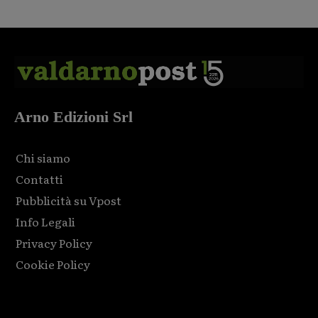
Arno Edizioni Srl
Chi siamo
Contatti
Pubblicità su Vpost
Info Legali
Privacy Policy
Cookie Policy
Html code here! Replace this with any non empty raw html
code and that's it.