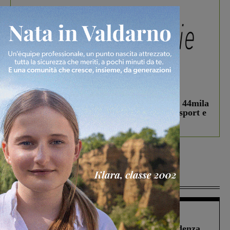
In vetrina
3 Agosto 2026
Estra Notizie agosto: Smart Cities, oltre 44mila
studenti coinvolti, torna il bando per lo sport e
debutta il podcast Estrair
Più lette
Figline Incisa Valdarno
1 Agosto 2026
Piscina di Figline finanziata oltre la scadenza