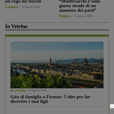
un rogo nei boschi
“Montevarchi è sulla
giusta strada di un
Cronaca
8 Agosto 2026
aumento dei parti”
Politica
8 Agosto 2026
In Vetrina
In vetrina
6 Agosto 2026
Gita di famiglia a Firenze: 5 idee per far
divertire i tuoi figli
×