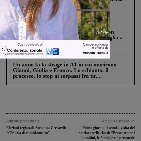
Pnrr, il gruppo di Fratelli d’Italia: “Un
ringraziamento al Governo”
Cronaca
3 Agosto 2026
Scomparso da una struttura di Castiglion
Fiorentino l’uomo che aveva ucciso la figlia a
Levane nel 2020
Cronaca
4 Agosto 2026
Un anno fa la strage in A1 in cui morirono
Gianni, Giulia e Franco. Lo schianto, il
processo, lo stop ai sorpassi fra tir....
Articolo precedente
Articolo successivo
Elezioni regionali, Susanna Ceccardi:
Primo giorno di scuola, visita del
“C’è aria di cambiamento”
sindaco nelle classi: “Presente per i
bambini, le famiglie e il personale