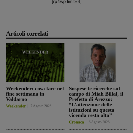
[rp4wp limit=4]
Articoli correlati
Weekender: cosa fare nel
Sospese le ricerche sul
fine settimana in
campo di Miah Billal, il
Valdarno
Prefetto di Arezzo:
“L’attenzione delle
Weekender
7 Agosto 2026
istituzioni su questa
vicenda resta alta”
Cronaca
6 Agosto 2026