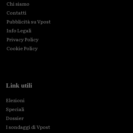
Chi siamo
Contatti
Pubblicità su Vpost
Info Legali
Privacy Policy
Cookie Policy
Html code here! Replace this with any non empty raw html
code and that's it.
Link utili
Elezioni
Speciali
Dossier
I sondaggi di Vpost