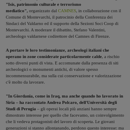
"Isis, patrimonio culturale e terrorismo
mediatico",
organizzato dal
CAMNES
, in collaborazione con il
Comune di Montevarchi, il patrocinio della Conferenza dei
Sindaci del Valdarno ed il supporto della Sezioni Soci Coop di
Montevarchi. A moderare il dibattito, Stefano Valentini,
archeologo valdarnese codirettore del Camnes di Firenze.
A portare le loro testimonianze, archeologi italiani che
operano in zone considerate particolarmente calde
, a rischio
sotto diversi punti di vista. E accomunate dalla presenza di siti
archeologici o monumenti antichi, di valore spesso
incommensurabile, ma sulla cui conservazione e valorizzazione
c'è molto da lavorare.
"In Giordania, come in Iraq, ma anche quando ho lavorato in
Siria – ha raccontato Andrea Polcaro, dell'Università degli
Studi di Perugia
– gli operai locali più anziani hanno sempre
dimostrato interesse per quello che facevamo, un coinvolgimento
che li vedeva protagonisti del lavoro di scoperta. Le giovani
generazioni si stanno allontanando, perdono questo interesse: ma