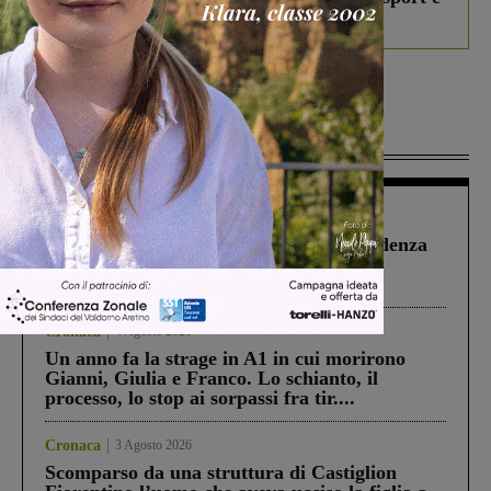
debutta il podcast Estrair
Più lette
Figline Incisa Valdarno
1 Agosto 2026
Piscina di Figline finanziata oltre la scadenza
Pnrr, il gruppo di Fratelli d’Italia: “Un
ringraziamento al Governo”
Cronaca
4 Agosto 2026
Un anno fa la strage in A1 in cui morirono
Gianni, Giulia e Franco. Lo schianto, il
processo, lo stop ai sorpassi fra tir....
Cronaca
3 Agosto 2026
Scomparso da una struttura di Castiglion