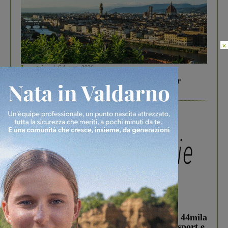
×
In vetrina
6 Agosto 2026
Gita di famiglia a Firenze: 5 idee per far
divertire i tuoi figli
In vetrina
3 Agosto 2026
Estra Notizie agosto: Smart Cities, oltre 44mila
studenti coinvolti, torna il bando per lo sport e