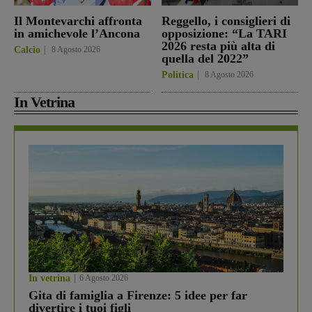
Il Montevarchi affronta
Reggello, i consiglieri di
in amichevole l’Ancona
opposizione: “La TARI
2026 resta più alta di
Calcio
8 Agosto 2026
quella del 2022”
Politica
8 Agosto 2026
In Vetrina
In vetrina
6 Agosto 2026
Gita di famiglia a Firenze: 5 idee per far
divertire i tuoi figli