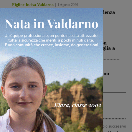
Figline Incisa Valdarno
1 Agosto 2026
Piscina di Figline finanziata oltre la scadenza
Pnrr, il gruppo di Fratelli d’Italia: “Un
ringraziamento al Governo”
Cronaca
3 Agosto 2026
Scomparso da una struttura di Castiglion
Fiorentino l’uomo che aveva ucciso la figlia a
Levane nel 2020
Cronaca
4 Agosto 2026
Un anno fa la strage in A1 in cui morirono
Gianni, Giulia e Franco. Lo schianto, il
processo, lo stop ai sorpassi fra tir....
Articolo precedente
Articolo successivo