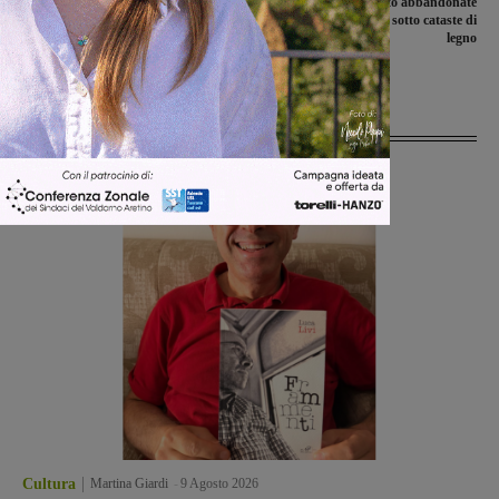
L’archeologia nei territori caldi del
Lastre di amianto abbandonate
Medio e Vicino Oriente: in guerra
all’aperto, nascoste sotto cataste di
contro l’ignoranza e la dispersione dei
legno
patrimoni
Ultime Notizie
Cultura
Martina Giardi
-
9 Agosto 2026