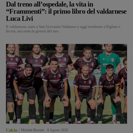
Dal treno all’ospedale, la vita in
“Frammenti”: il primo libro del valdarnese
Luca Livi
Il valdarnese, nato a San Giovanni Valdarno e oggi residente a Figline e
Incisa, racconta la genesi del suo...
Calcio
Michele Bossini
-
8 Agosto 2026