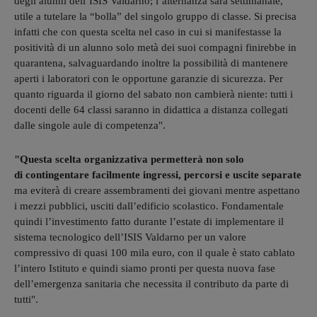
degli alunni dell’ISIS Valdarno; l’alternanza sarà settimanale,
utile a tutelare la “bolla” del singolo gruppo di classe. Si precisa
infatti che con questa scelta nel caso in cui si manifestasse la
positività di un alunno solo metà dei suoi compagni finirebbe in
quarantena, salvaguardando inoltre la possibilità di mantenere
aperti i laboratori con le opportune garanzie di sicurezza. Per
quanto riguarda il giorno del sabato non cambierà niente: tutti i
docenti delle 64 classi saranno in didattica a distanza collegati
dalle singole aule di competenza".
"Questa scelta organizzativa permetterà non solo
di contingentare facilmente ingressi, percorsi e uscite separate
ma eviterà di creare assembramenti dei giovani mentre aspettano
i mezzi pubblici, usciti dall’edificio scolastico. Fondamentale
quindi l’investimento fatto durante l’estate di implementare il
sistema tecnologico dell’ISIS Valdarno per un valore
compressivo di quasi 100 mila euro, con il quale è stato cablato
l’intero Istituto e quindi siamo pronti per questa nuova fase
dell’emergenza sanitaria che necessita il contributo da parte di
tutti".