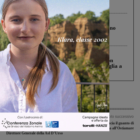
Pnrr, il gruppo di Fratelli d’Italia: “Un
ringraziamento al Governo”
Cronaca
4 Agosto 2026
Un anno fa la strage in A1 in cui morirono
Gianni, Giulia e Franco. Lo schianto, il
processo, lo stop ai sorpassi fra tir....
Cronaca
3 Agosto 2026
Scomparso da una struttura di Castiglion
Fiorentino l’uomo che aveva ucciso la figlia a
Levane nel 2020
Articolo precedente
Articolo successivo
Tamponi, isolamenti, criticità: il
La Sangiovannese lancia il guanto di
Sindaco Chiassai Martini replica al
sfida all’Ostiamare
Direttore Generale della Asl D’Urso