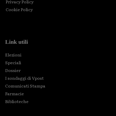
Privacy Policy
Cookie Policy
Html code here! Replace this with any non empty raw html
code and that's it.
Link utili
Elezioni
Speciali
Dossier
I sondaggi di Vpost
Comunicati Stampa
Farmacie
Biblioteche