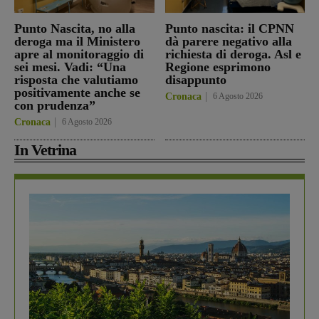
Punto Nascita, no alla
Punto nascita: il CPNN
deroga ma il Ministero
dà parere negativo alla
apre al monitoraggio di
richiesta di deroga. Asl e
sei mesi. Vadi: “Una
Regione esprimono
risposta che valutiamo
disappunto
positivamente anche se
Cronaca
6 Agosto 2026
con prudenza”
Cronaca
6 Agosto 2026
In Vetrina