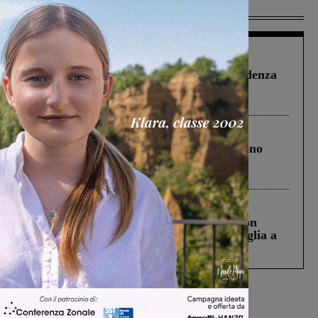
Più lette
Figline Incisa Valdarno
1 Agosto 2026
Piscina di Figline finanziata oltre la scadenza
Pnrr, il gruppo di Fratelli d’Italia: “Un
ringraziamento al Governo”
Cronaca
4 Agosto 2026
Un anno fa la strage in A1 in cui morirono
Gianni, Giulia e Franco. Lo schianto, il
processo, lo stop ai sorpassi fra tir....
Cronaca
3 Agosto 2026
Scomparso da una struttura di Castiglion
Fiorentino l’uomo che aveva ucciso la figlia a
Levane nel 2020