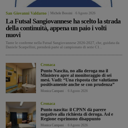
San Giovanni Valdarno
Michele Bossini
-
6 Agosto 2026
La Futsal Sangiovannese ha scelto la strada
della continuità, appena un paio i volti
nuovi
Tante le conferme nella Futsal Sangiovannese 2026-2027, che, guidata da
Daniele Scarpellini, prenderà parte al campionato di serie C1...
Cronaca
Punto Nascita, no alla deroga ma il
Ministero apre al monitoraggio di sei
mesi. Vadi: “Una risposta che valutiamo
positivamente anche se con prudenza”
Monica Campani
-
6 Agosto 2026
Cronaca
Punto nascita: il CPNN dà parere
negativo alla richiesta di deroga. Asl e
Regione esprimono disappunto
Monica Campani
-
6 Agosto 2026