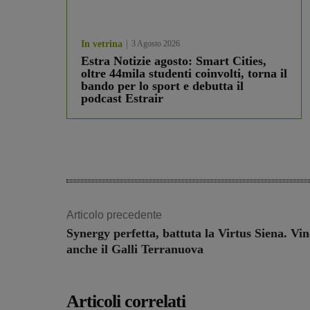
In vetrina
3 Agosto 2026
Estra Notizie agosto: Smart Cities,
oltre 44mila studenti coinvolti, torna il
bando per lo sport e debutta il
podcast Estrair
Articolo precedente
Synergy perfetta, battuta la Virtus Siena. Vin
anche il Galli Terranuova
Articoli correlati