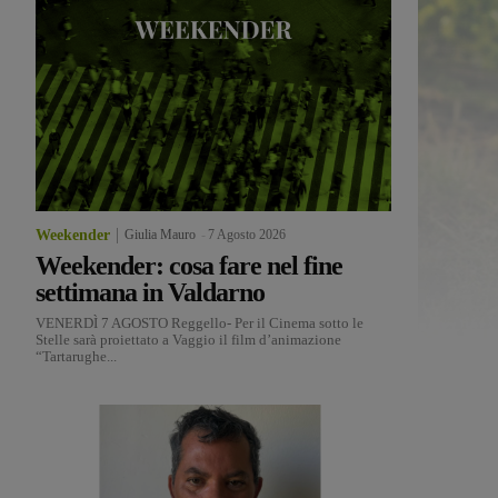
Weekender
Giulia Mauro
-
7 Agosto 2026
Weekender: cosa fare nel fine
settimana in Valdarno
VENERDÌ 7 AGOSTO Reggello- Per il Cinema sotto le
Stelle sarà proiettato a Vaggio il film d’animazione
“Tartarughe...