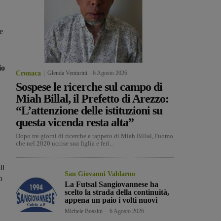
a
ne
io
Cronaca
Glenda Venturini
-
6 Agosto 2026
Sospese le ricerche sul campo di
Miah Billal, il Prefetto di Arezzo:
“L’attenzione delle istituzioni su
questa vicenda resta alta”
Dopo tre giorni di ricerche a tappeto di Miah Billal, l'uomo
che nel 2020 uccise sua figlia e ferì...
Il
San Giovanni Valdarno
o
La Futsal Sangiovannese ha
scelto la strada della continuità,
appena un paio i volti nuovi
Michele Bossini
-
6 Agosto 2026