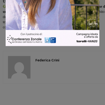
Un progetto simile a quello già attivato per i comuni di
San
Giovanni
e
Montevarchi
, che ha come obiettivo la realizzazione d
un percorso di accompagnamento e inclusione sociale
nell’ambito
della comunità di riferimento, ad arricchire la sua conoscenza del
territorio e migliorarne l’integrazione, oltre ad apprendere nuove
competenze e conoscenze tecniche e culturali.
Federica Crini
Share