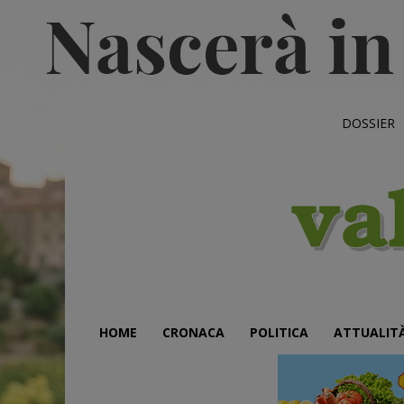
DOSSIER
HOME
CRONACA
POLITICA
ATTUALIT