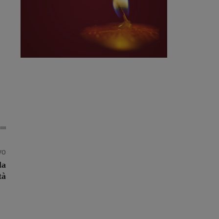
vo
la
tà