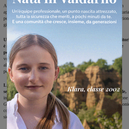
Appena sarà concluso il corso di italiano, i tre migranti ospiti in un
appartamento a San Giustino inizieranno a svolgere attività volontari
per piccoli lavori di pubblica utilità sul territorio di Loro. Convenzio
già firmata, a breve la partenza effettiva del progetto
Un progetto di inserimento sociale dei migranti ospiti nel territor
è stato attivato anche dal comune di Loro Ciuffenna per le tre
persone che attualmente si trovano a San Giustino.
L'attività
volontaria per piccoli lavori di pubblica utilità doveva già partire
all'inizio di dicembre, ma è stata posticipata di qualche giorno per
permettere ai tre giovani di terminare il corso di italiano.
L'amministrazione comunale, infatti, ha già firmato alcune
settimane fa la convezione per il progetto di inserimento sociale,
insieme ad altri due soggetti: la cooperativa BetaDue e l'associazione 
Grillo Parlante. Saranno piccoli lavori di manutenzione del patrimoni
comunale e dell'arredo urbano, non pericolosi e comunque in
sicurezza, coordinati da un referente.