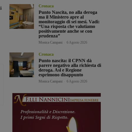
Cronaca
i
Punto Nascita, no alla deroga
ma il Ministero apre al
monitoraggio di sei mesi. Vadi:
“Una risposta che valutiamo
positivamente anche se con
prudenza”
Monica Campani
-
6 Agosto 2026
Cronaca
Punto nascita: il CPNN dà
parere negativo alla richiesta di
deroga. Asl e Regione
esprimono disappunto
Monica Campani
-
6 Agosto 2026