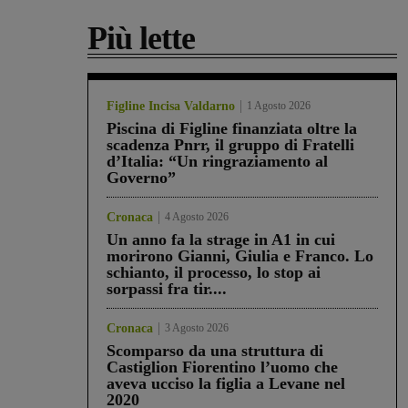
Più lette
Figline Incisa Valdarno
1 Agosto 2026
Piscina di Figline finanziata oltre la
scadenza Pnrr, il gruppo di Fratelli
d’Italia: “Un ringraziamento al
Governo”
Cronaca
4 Agosto 2026
Un anno fa la strage in A1 in cui
morirono Gianni, Giulia e Franco. Lo
schianto, il processo, lo stop ai
sorpassi fra tir....
Cronaca
3 Agosto 2026
Scomparso da una struttura di
Castiglion Fiorentino l’uomo che
aveva ucciso la figlia a Levane nel
2020