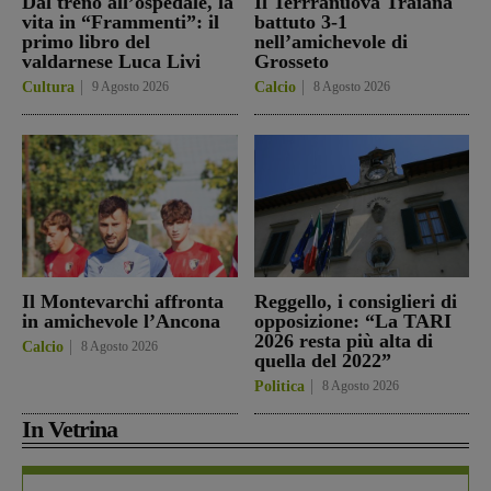
Dal treno all’ospedale, la
Il Terrranuova Traiana
vita in “Frammenti”: il
battuto 3-1
primo libro del
nell’amichevole di
valdarnese Luca Livi
Grosseto
Cultura
9 Agosto 2026
Calcio
8 Agosto 2026
Il Montevarchi affronta
Reggello, i consiglieri di
in amichevole l’Ancona
opposizione: “La TARI
2026 resta più alta di
Calcio
8 Agosto 2026
quella del 2022”
Politica
8 Agosto 2026
In Vetrina