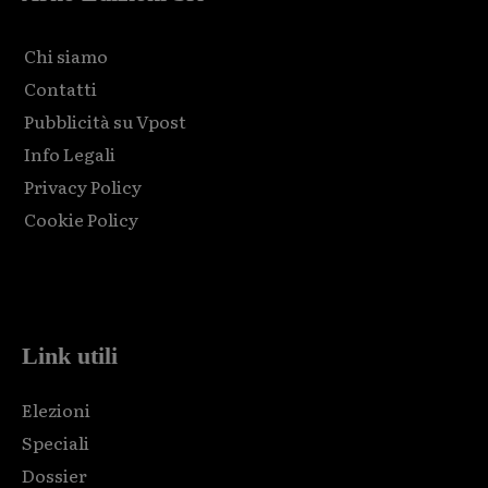
Chi siamo
Contatti
Pubblicità su Vpost
Info Legali
Privacy Policy
Cookie Policy
Html code here! Replace this with any non empty raw html
code and that's it.
Link utili
Elezioni
Speciali
Dossier