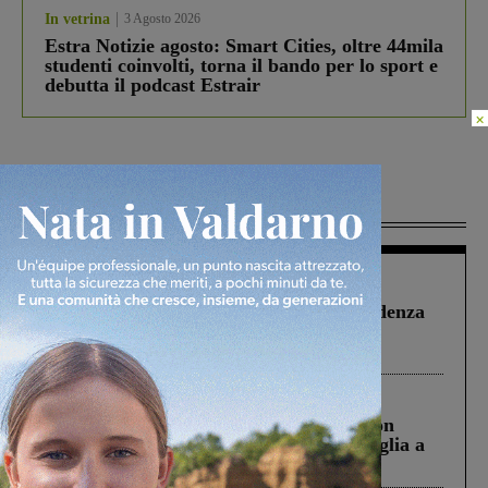
In vetrina
3 Agosto 2026
Estra Notizie agosto: Smart Cities, oltre 44mila
studenti coinvolti, torna il bando per lo sport e
debutta il podcast Estrair
×
Più lette
Figline Incisa Valdarno
1 Agosto 2026
Piscina di Figline finanziata oltre la scadenza
Pnrr, il gruppo di Fratelli d’Italia: “Un
ringraziamento al Governo”
Cronaca
3 Agosto 2026
Scomparso da una struttura di Castiglion
Fiorentino l’uomo che aveva ucciso la figlia a
Levane nel 2020