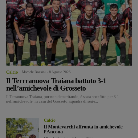
Calcio
Michele Bossini
-
8 Agosto 2026
Il Terrranuova Traiana battuto 3-1
nell’amichevole di Grosseto
Il Terranuova Traiana, pur non demeritando, è stata sconfitto per 3-1
nell'amichevole in casa del Grosseto, squadra di serie...
Calcio
Il Montevarchi affronta in amichevole
l’Ancona