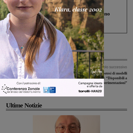
Cronaca
4 Agosto 2026
Un anno fa la strage in A1 in cui morirono
Gianni, Giulia e Franco. Lo schianto, il
processo, lo stop ai sorpassi fra tir....
Articolo precedente
Articolo successivo
Epidurale, Chiassai respinge le
Sei Toscana apre all’ipotesi di modelli
critiche delle opposizioni: “Rispettato
di raccolta alternativi: “Disponibili a
il mandato del Consiglio”. Dito
sperimentazioni”
puntato sulla Regione
Ultime Notizie