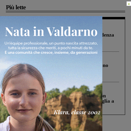
×
Più lette
Figline Incisa Valdarno
1 Agosto 2026
Piscina di Figline finanziata oltre la scadenza
Pnrr, il gruppo di Fratelli d’Italia: “Un
ringraziamento al Governo”
Cronaca
4 Agosto 2026
Un anno fa la strage in A1 in cui morirono
Gianni, Giulia e Franco. Lo schianto, il
processo, lo stop ai sorpassi fra tir....
Cronaca
3 Agosto 2026
Scomparso da una struttura di Castiglion
Fiorentino l’uomo che aveva ucciso la figlia a
Levane nel 2020