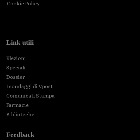
Cookie Policy
Html code here! Replace this with any non empty raw html
code and that's it.
Link utili
Elezioni
Speciali
Dossier
I sondaggi di Vpost
Comunicati Stampa
Farmacie
Biblioteche
Feedback