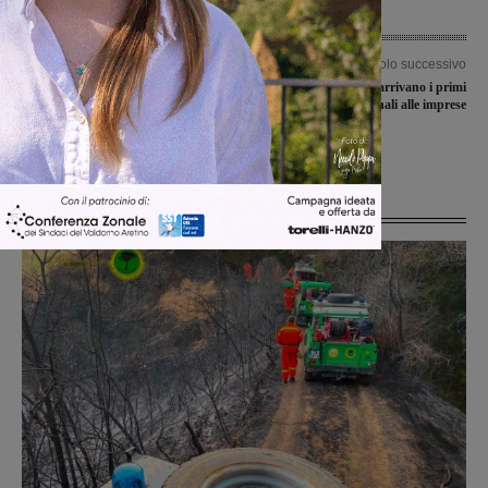
Articolo precedente
Articolo successivo
Ecco come sarà il nuovo servizio
Danni del maltempo, arrivano i primi
mensa unificato. La Giunta: “Una
aiuti regionali alle imprese
rivoluzione, verranno modificate
anche le fasce Isee”
Ultime Notizie