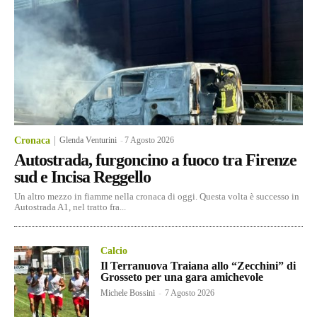
Cronaca
Glenda Venturini
-
7 Agosto 2026
Autostrada, furgoncino a fuoco tra Firenze
sud e Incisa Reggello
Un altro mezzo in fiamme nella cronaca di oggi. Questa volta è successo in
Autostrada A1, nel tratto fra...
Calcio
Il Terranuova Traiana allo “Zecchini” di
Grosseto per una gara amichevole
Michele Bossini
-
7 Agosto 2026