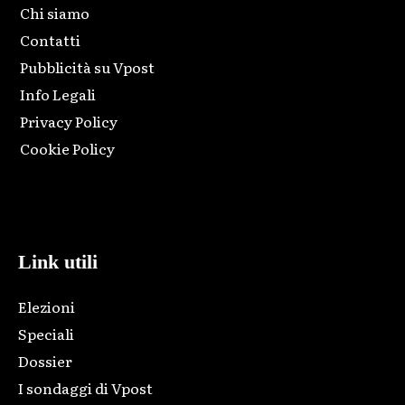
Chi siamo
Contatti
Pubblicità su Vpost
Info Legali
Privacy Policy
Cookie Policy
Html code here! Replace this with any non empty raw html
code and that's it.
Link utili
Elezioni
Speciali
Dossier
I sondaggi di Vpost