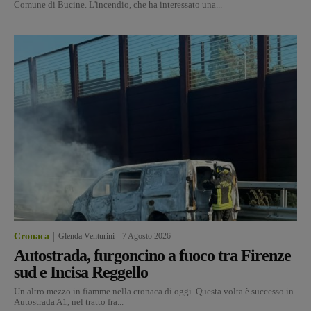
Comune di Bucine. L'incendio, che ha interessato una...
Cronaca
Glenda Venturini
-
7 Agosto 2026
Autostrada, furgoncino a fuoco tra Firenze
sud e Incisa Reggello
Un altro mezzo in fiamme nella cronaca di oggi. Questa volta è successo in
Autostrada A1, nel tratto fra...