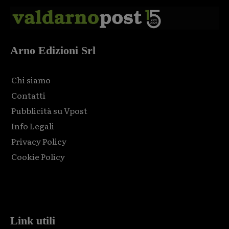
Arno Edizioni Srl
Chi siamo
Contatti
Pubblicità su Vpost
Info Legali
Privacy Policy
Cookie Policy
Html code here! Replace this with any non empty raw html
code and that's it.
Link utili