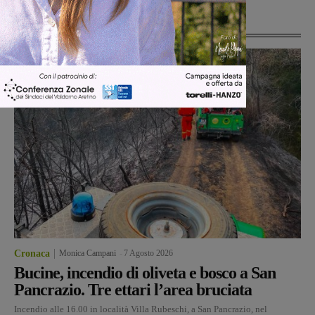
Ultime Notizie
Cronaca
Monica Campani
-
7 Agosto 2026
Bucine, incendio di oliveta e bosco a San
Pancrazio. Tre ettari l’area bruciata
Incendio alle 16.00 in località Villa Rubeschi, a San Pancrazio, nel