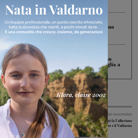
Pnrr, il gruppo di Fratelli d’Italia: “Un
ringraziamento al Governo”
Cronaca
4 Agosto 2026
Un anno fa la strage in A1 in cui morirono
Gianni, Giulia e Franco. Lo schianto, il
processo, lo stop ai sorpassi fra tir....
Cronaca
3 Agosto 2026
Scomparso da una struttura di Castiglion
Fiorentino l’uomo che aveva ucciso la figlia a
Levane nel 2020
Articolo precedente
Articolo successivo
Educazione fisica all’aperto: la scelta
Cinquantaquattro anni fa l’alluvione
in sicurezza per gli studenti delle
che colpì Firenze e il Valdarno
scuole medie