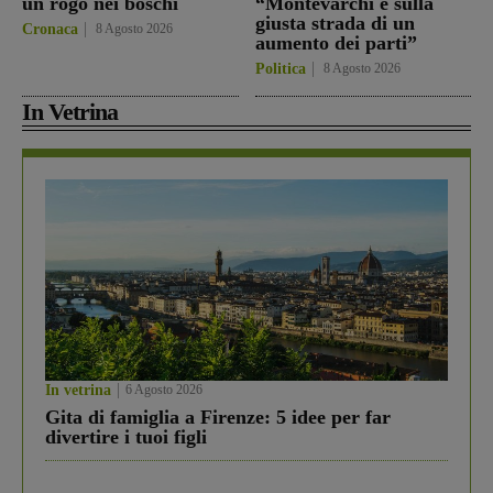
un rogo nei boschi
“Montevarchi è sulla
giusta strada di un
Cronaca
8 Agosto 2026
aumento dei parti”
Politica
8 Agosto 2026
In Vetrina
In vetrina
6 Agosto 2026
Gita di famiglia a Firenze: 5 idee per far
divertire i tuoi figli