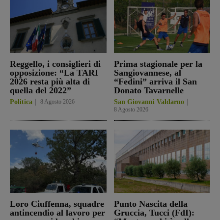
Reggello, i consiglieri di
Prima stagionale per la
opposizione: “La TARI
Sangiovannese, al
2026 resta più alta di
“Fedini” arriva il San
quella del 2022”
Donato Tavarnelle
Politica
8 Agosto 2026
San Giovanni Valdarno
8 Agosto 2026
Loro Ciuffenna, squadre
Punto Nascita della
antincendio al lavoro per
Gruccia, Tucci (FdI):