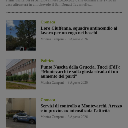
Prima uscita per la Sangiovannese 2026-2027, che domani alle 17,30 in
casa affronterà in amichevole il San Donati Tavarnelle,...
Cronaca
Loro Ciuffenna, squadre antincendio al
lavoro per un rogo nei boschi
Monica Campani
-
8 Agosto 2026
Politica
Punto Nascita della Gruccia, Tucci (FdI):
“Montevarchi è sulla giusta strada di un
aumento dei parti”
Monica Campani
-
8 Agosto 2026
Cronaca
Servizi di controllo a Montevarchi, Arezzo
e in provincia: intensificata l’attività
Monica Campani
-
8 Agosto 2026