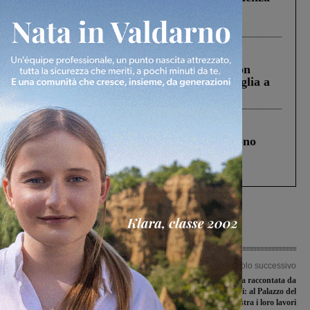
Pnrr, il gruppo di Fratelli d’Italia: “Un
ringraziamento al Governo”
Cronaca
3 Agosto 2026
Scomparso da una struttura di Castiglion
Fiorentino l’uomo che aveva ucciso la figlia a
Levane nel 2020
Cronaca
4 Agosto 2026
Un anno fa la strage in A1 in cui morirono
Gianni, Giulia e Franco. Lo schianto, il
processo, lo stop ai sorpassi fra tir....
Articolo precedente
Articolo successivo
Gli studenti del Giovanni da San
La Festa della Toscana raccontata da
Giovanni si mobilitano per la
bambini e ragazzi: al Palazzo del
Giornata contro la violenza sulle
Podestà in mostra i loro lavori