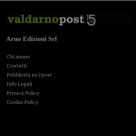
Arno Edizioni Srl
Chi siamo
Contatti
Pubblicità su Vpost
Info Legali
Privacy Policy
Cookie Policy
Html code here! Replace this with any non empty raw html
code and that's it.