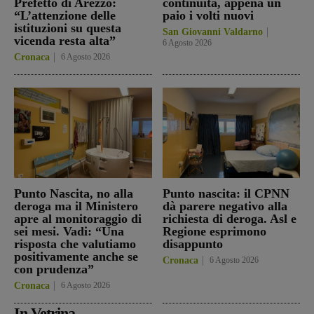
Prefetto di Arezzo:
continuità, appena un
“L’attenzione delle
paio i volti nuovi
istituzioni su questa
San Giovanni Valdarno
vicenda resta alta”
6 Agosto 2026
Cronaca
6 Agosto 2026
Punto Nascita, no alla
Punto nascita: il CPNN
deroga ma il Ministero
dà parere negativo alla
apre al monitoraggio di
richiesta di deroga. Asl e
sei mesi. Vadi: “Una
Regione esprimono
risposta che valutiamo
disappunto
positivamente anche se
Cronaca
6 Agosto 2026
con prudenza”
Cronaca
6 Agosto 2026
In Vetrina