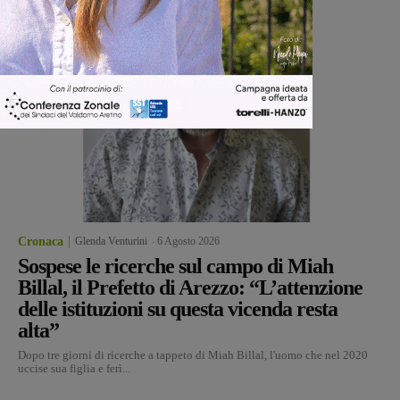
Cronaca
Glenda Venturini
-
6 Agosto 2026
Sospese le ricerche sul campo di Miah
Billal, il Prefetto di Arezzo: “L’attenzione
delle istituzioni su questa vicenda resta
alta”
Dopo tre giorni di ricerche a tappeto di Miah Billal, l'uomo che nel 2020
uccise sua figlia e ferì...