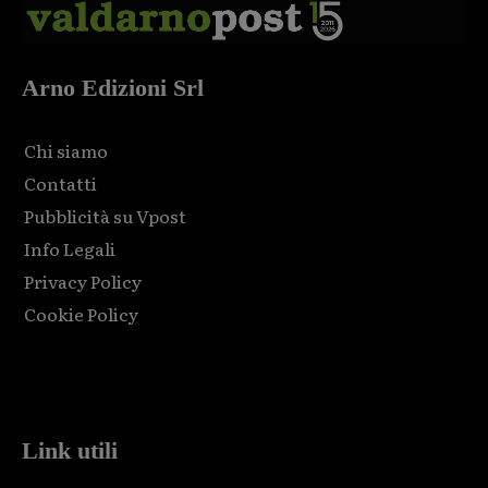
Arno Edizioni Srl
Chi siamo
Contatti
Pubblicità su Vpost
Info Legali
Privacy Policy
Cookie Policy
Html code here! Replace this with any non empty raw html
code and that's it.
Link utili