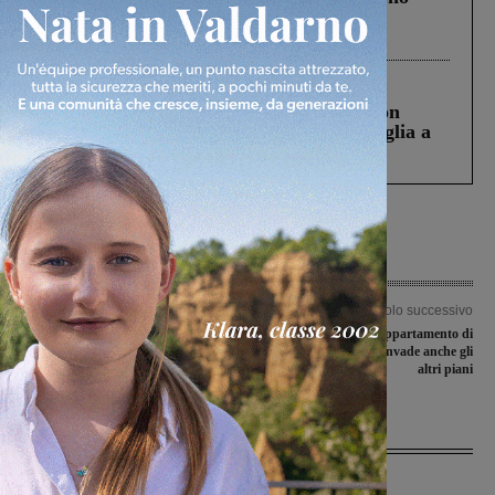
Gianni, Giulia e Franco. Lo schianto, il
processo, lo stop ai sorpassi fra tir....
Cronaca
3 Agosto 2026
Scomparso da una struttura di Castiglion
Fiorentino l’uomo che aveva ucciso la figlia a
Levane nel 2020
Articolo precedente
Articolo successivo
PUC, progetti utili alla collettività:
Fiamme in un appartamento di
prende il via la seconda fase del
Levanella, il fumo invade anche gli
reddito di cittadinanza
altri piani
Ultime Notizie