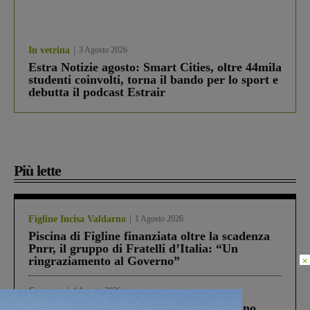
In vetrina
3 Agosto 2026
Estra Notizie agosto: Smart Cities, oltre 44mila
studenti coinvolti, torna il bando per lo sport e
debutta il podcast Estrair
Più lette
Figline Incisa Valdarno
1 Agosto 2026
Piscina di Figline finanziata oltre la scadenza
Pnrr, il gruppo di Fratelli d’Italia: “Un
×
ringraziamento al Governo”
Cronaca
4 Agosto 2026
Un anno fa la strage in A1 in cui morirono